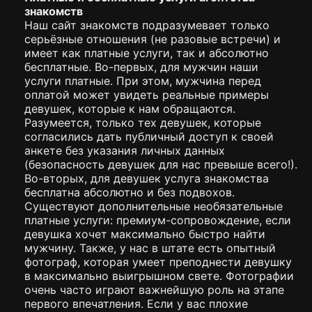
знакомств
Наш сайт знакомств подразумевает только
серьёзные отношения (не разовые встречи) и
имеет как платные услуги, так и абсолютно
бесплатные. Во-первых, для мужчин наши
услуги платные. При этом, мужчина перед
оплатой может увидеть реальные примеры
девушек, которые к нам обращаются.
Разумеется, только тех девушек, которые
согласились дать публичный доступ к своей
анкете без указания личных данных
(безопасность девушек для нас превыше всего!).
Во-вторых, для девушек услуга знакомства
бесплатна абсолютно и без подвохов.
Существуют дополнительные необязательные
платные услуги: премиум-сопровождение, если
девушка хочет максимально быстро найти
мужчину. Также, у нас в штате есть опытный
фотограф, которая умеет преподнести девушку
в максимально выигрышном свете. Фотографии
очень часто играют важнейшую роль на этапе
первого впечатления. Если у вас плохие