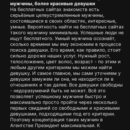
мужчины, более красивые девушки
На бесплатных сайтах знакомств есть
серьёзные целеустремленные мужчины,
состоявшиеся в своих областях, интересные,
умные. Вероятность найти на бесплатных сайтах
такого мужчину минимальна. Успешные люди не
ищут бесплатного. Умный мужчина осознаёт,
сколько времени мы ему экономим в процессе
поиска девушки. Его время, как правило, стоит
сильно дороже наших услуг. Нужный рост,
телосложение, цвет волос, возраст - по этим и
любым другим критериям мы можем найти
девушку. И самое главное, мы сами уточняем у
девушки замужем ли она, не находится ли в
отношениях и так далее. Все девушки свободны
- недоразумений быть не может. Всё это
позволяет успешному мужчине быстро и
максимально просто пройти через несколько
первых свиданий со свободными и красивыми
девушками, подходящими под его критерии.
Поэтому концентрация таких мужчин в
Агентстве Президент максимальная. К