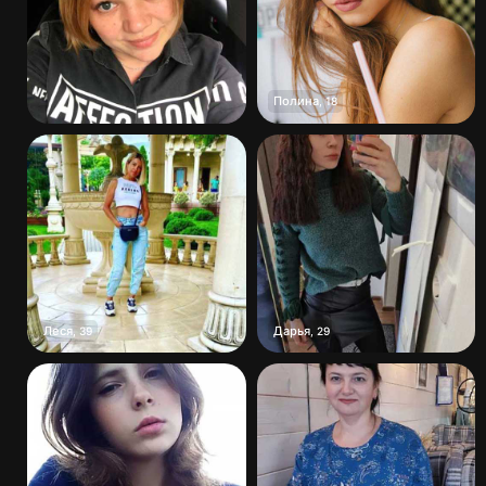
Полина
,
18
Леся
Дарья
,
39
,
29