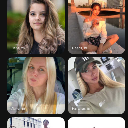
Лера
Олеся
,
25
,
19
Лина
Наталья
,
48
,
18