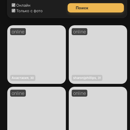
Онлайн
Поиск
Только с фото
Анастасия
sharonjphillips
,
30
,
31