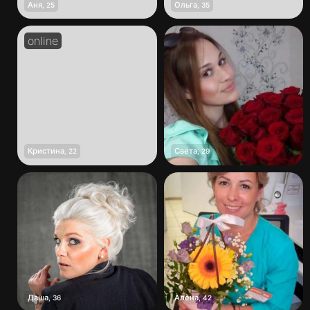
Аня
Ольга
,
25
,
35
Кристина
Света
,
22
,
29
Даша
Алёна
,
36
,
42