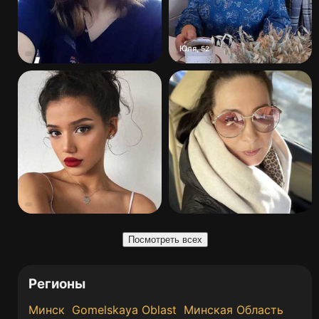
Юля
,
52
Посмотреть всех
Регионы
Минск
Gomelskaya Oblast
Минская Область