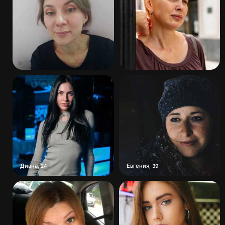
Диана
Евгения
,
24
,
39