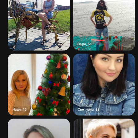
Вера
,
54
Надя
Светлана
,
45
,
38