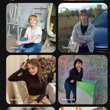
Елена
Таня
,
55
,
42
Лена
Алина
,
28
,
38