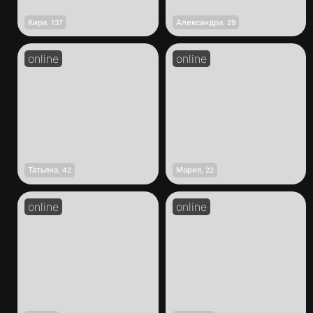
Кира
Александра
,
137
,
29
Татьяна
Мария
,
42
,
22