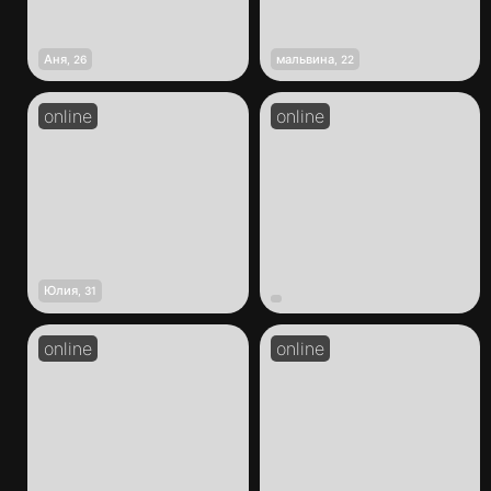
Аня
мальвина
,
26
,
22
Юлия
,
31