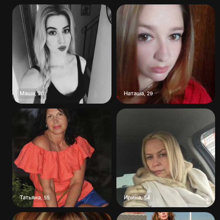
Маша
Наташа
,
20
,
29
Татьяна
Ирина
,
55
,
54