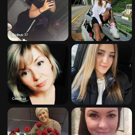
Софья
,
27
Саша
,
38