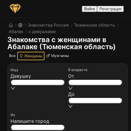
Войти
Регистрация
Знакомства Россия
Тюменская область
Абалак
с девушками
Знакомства с женщинами в 
Абалаке (Тюменская область)
Все
Мужчины
Женщины
Ищу
В возрасте
Девушку
От
До
Из
Напишите город