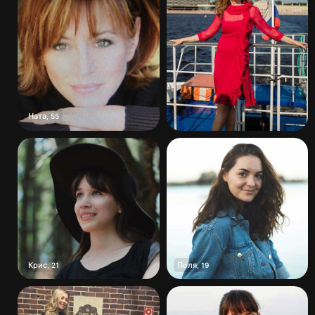
Ната
,
55
Крис
Поля
,
21
,
19