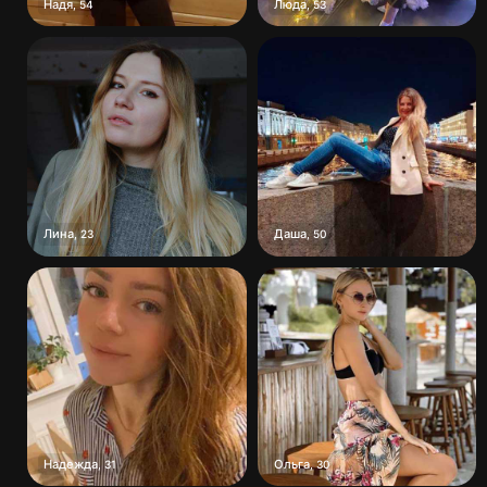
Надя
Люда
,
54
,
53
Лина
Даша
,
23
,
50
Надежда
Ольга
,
31
,
30