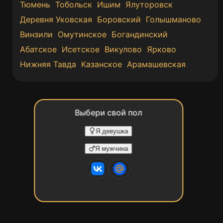
Тюмень
Тобольск
Ишим
Ялуторовск
Деревня Уковская
Боровский
Голышманово
Винзили
Омутинское
Богандинский
Абатское
Исетское
Викулово
Ярково
Нижняя Тавда
Казанское
Арамашевская
Выбери свой пол
Я девушка
Я мужчина