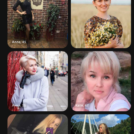
Алла
,
45
Анна
Катя
,
55
,
47