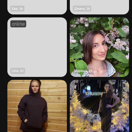
Ева
Диана
,
34
,
28
Lela
Марина
,
52
,
27