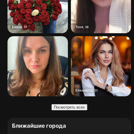
Елена
Тоня
,
51
,
38
Елизавета
,
31
Посмотреть всех
Ближайшие города