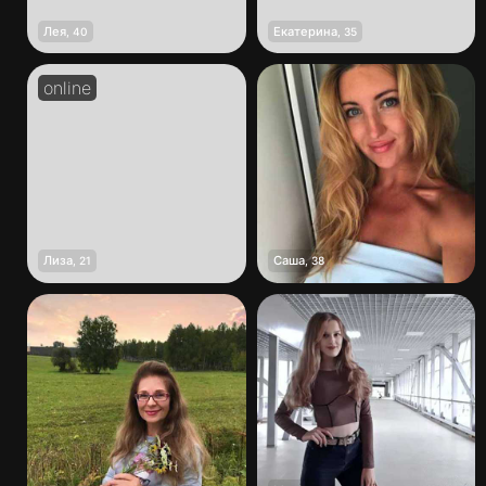
Лея
Екатерина
,
40
,
35
Лиза
Саша
,
21
,
38