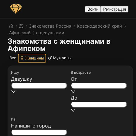
Войти
Регистрация
Знакомства Россия
Краснодарский край
Афипский
с девушками
Знакомства с женщинами в 
Афипском
Все
Мужчины
Женщины
Ищу
В возрасте
Девушку
От
До
Из
Напишите город