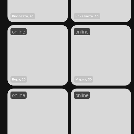
Виолетта
Елизавета
,
20
,
40
Вера
Мария
,
20
,
30