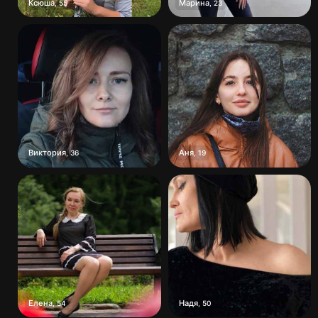
Ксюша
Марина
,
55
,
23
Виктория
Аня
,
36
,
19
Елена
Надя
,
54
,
50