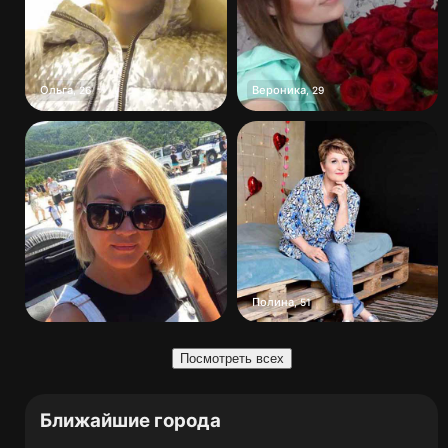
Ольга
Вероника
,
26
,
29
Полина
,
51
Посмотреть всех
Ближайшие города