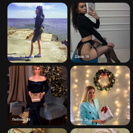
Тоня
Даша
,
29
,
19
Любовь
Вика
,
39
,
33