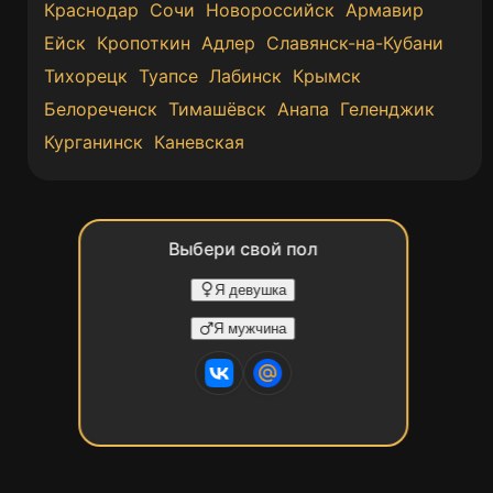
Краснодар
Сочи
Новороссийск
Армавир
Ейск
Кропоткин
Адлер
Славянск-на-Кубани
Тихорецк
Туапсе
Лабинск
Крымск
Белореченск
Тимашёвск
Анапа
Геленджик
Курганинск
Каневская
Выбери свой пол
Я девушка
Я мужчина