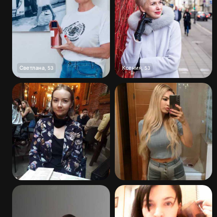
Светлана
Ксения
,
53
,
53