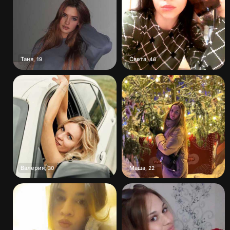
Таня
Света
,
19
,
46
Валерия
Маша
,
30
,
22