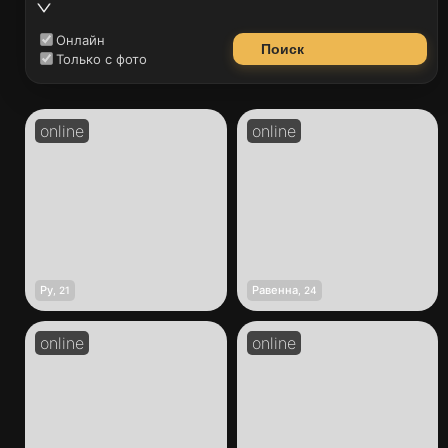
Онлайн
Поиск
Только с фото
Ру
Равенна
,
21
,
24