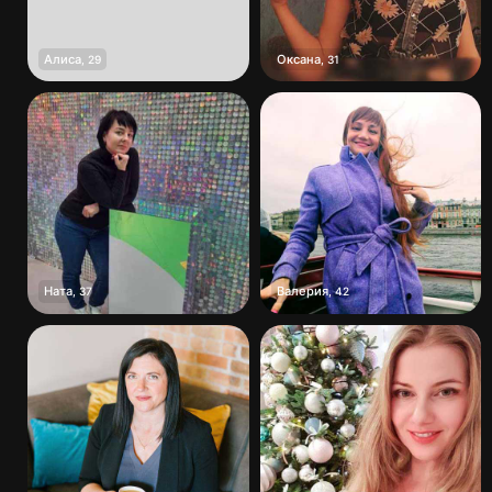
Алиса
Оксана
,
29
,
31
Ната
Валерия
,
37
,
42