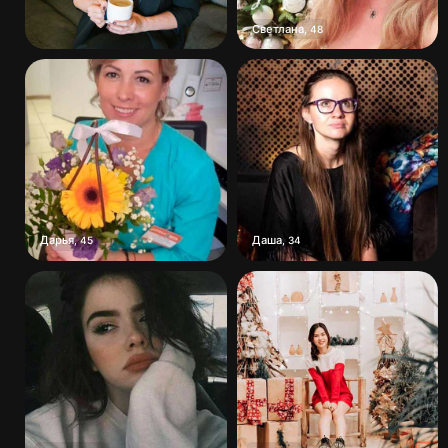
Светлана
,
48
Дарья
Даша
,
45
,
34