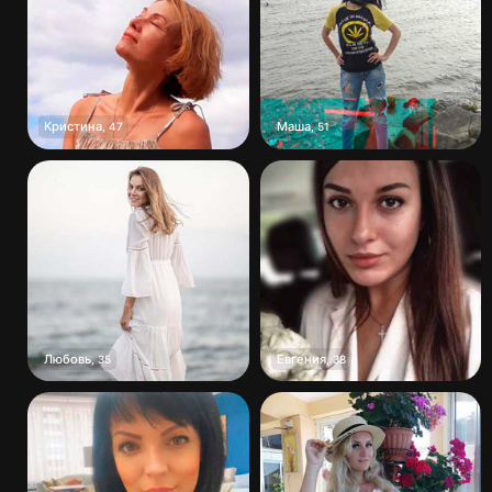
Кристина
Маша
,
47
,
51
Любовь
Евгения
,
35
,
38