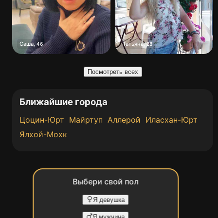
Саша
Татьяна
,
46
,
28
Посмотреть всех
Ближайшие города
Цоцин-Юрт
Майртуп
Аллерой
Иласхан-Юрт
Ялхой-Мохк
Выбери свой пол
Я девушка
Я мужчина