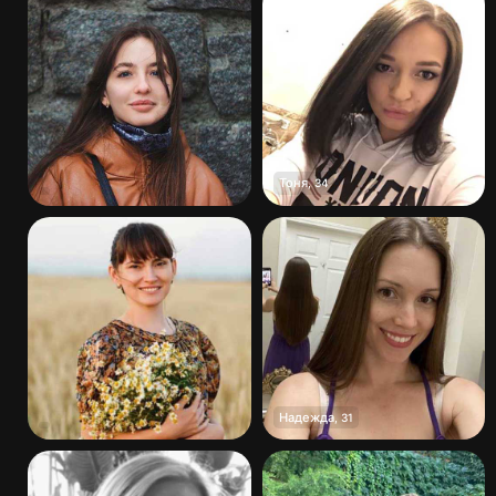
Тоня
,
34
Надежда
,
31