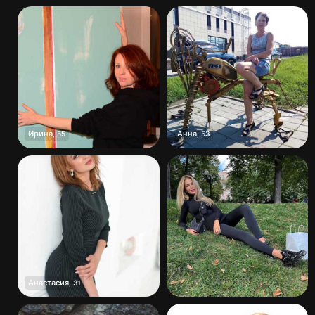
Ирина
Анна
,
55
,
53
Анастасия
,
31