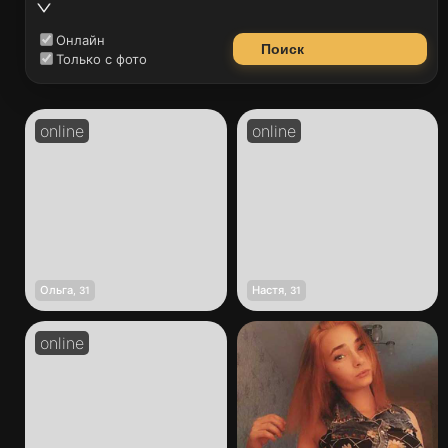
Онлайн
Поиск
Только с фото
Ольга
Настя
,
31
,
31