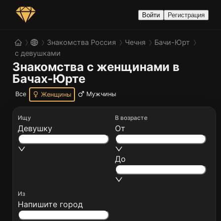
Войти
Регистрация
Знакомства Россия
Чечня
Бачи-Юрт
с девушками
Знакомства с женщинами в 
Бачах-Юрте
Все
Мужчины
Женщины
Ищу
В возрасте
Девушку
От
До
Из
Напишите город