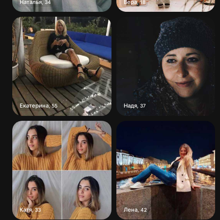
Наталья
Вера
,
34
,
18
Екатерина
Надя
,
55
,
37
Катя
Лена
,
33
,
42