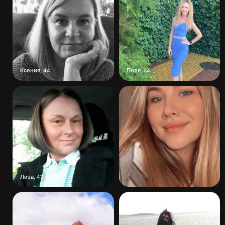
Ксения
Поля
,
44
,
34
Лиза
,
47