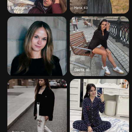
Виктория
Ната
,
21
,
43
Света
,
30