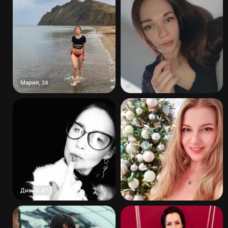
Мария
,
24
Диана
,
47