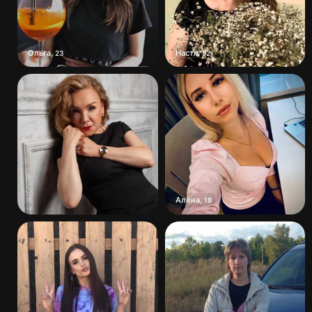
Ольга
Настя
,
23
,
52
Алёна
,
18