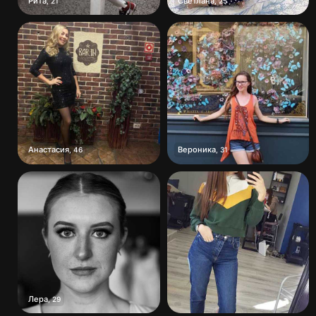
Рита
Светлана
,
21
,
25
Анастасия
Вероника
,
46
,
31
Лера
,
29