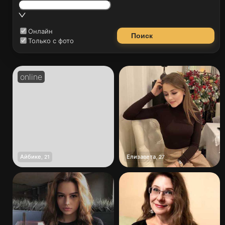
Онлайн
Поиск
Только с фото
Айбике
Елизавета
,
21
,
27