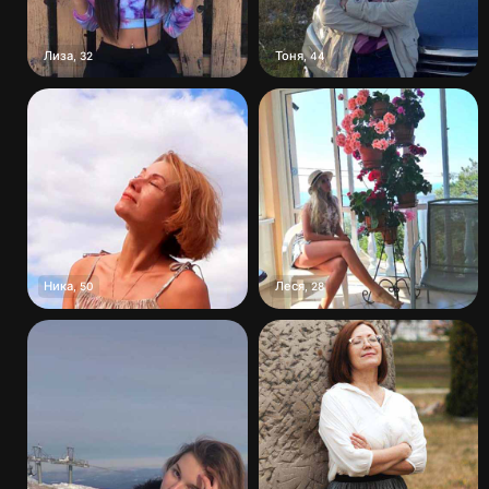
Лиза
Тоня
,
32
,
44
Ника
Леся
,
50
,
28