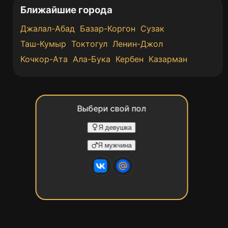
Ближайшие города
Джалал-Абад
Базар-Коргон
Сузак
Таш-Кумыр
Токтогул
Ленин-Джол
Кочкор-Ата
Ала-Бука
Кербен
Казарман
Выбери свой пол
Я девушка
Я мужчина