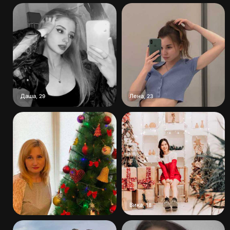
Даша
Лена
,
29
,
23
Вика
,
18