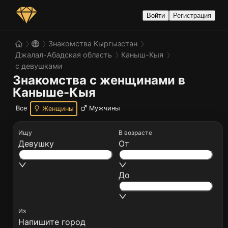
Войти
Регистрация
Знакомства Кыргызстан
Джалал-Абадская область
Каныш-Кыя
с девушками
Знакомства с женщинами в 
Каныше-Кыя
Все
Мужчины
Женщины
Ищу
В возрасте
Девушку
От
До
Из
Напишите город