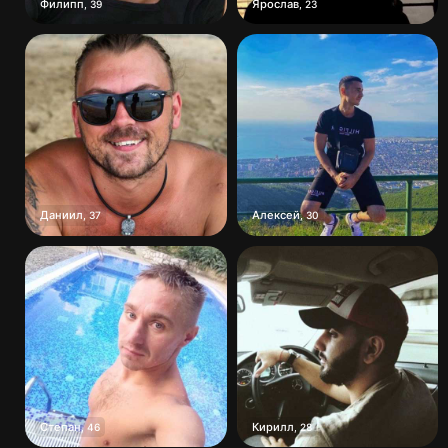
Филипп
Ярослав
,
39
,
23
Даниил
Алексей
,
37
,
30
Степан
Кирилл
,
46
,
28