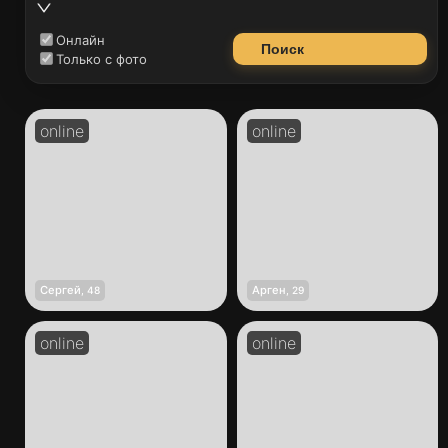
Онлайн
Поиск
Только с фото
Сергей
Арген
,
48
,
29