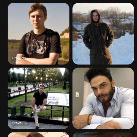
Егор
,
38
Steve
,
39