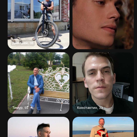
Дмитрий
,
38
Тимур
Константин
,
55
,
23