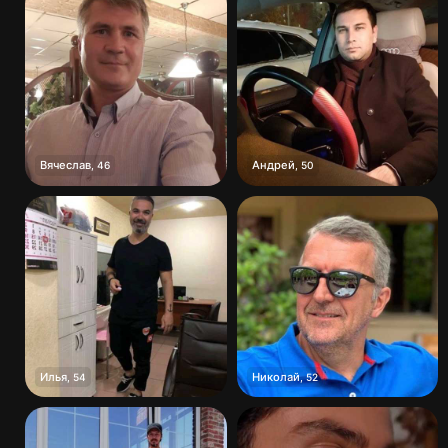
Вячеслав
Андрей
,
46
,
50
Илья
Николай
,
54
,
52