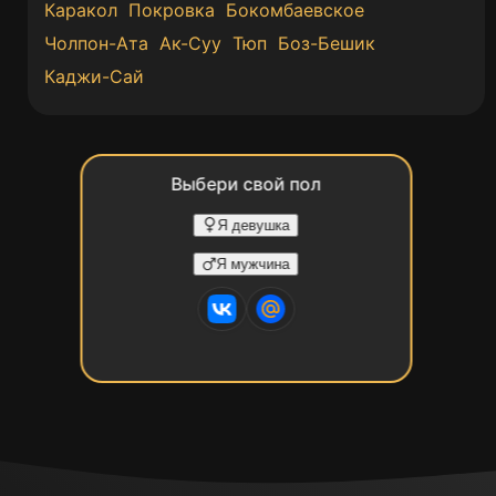
Каракол
Покровка
Бокомбаевское
Чолпон-Ата
Ак-Суу
Тюп
Боз-Бешик
Каджи-Сай
Выбери свой пол
Я девушка
Я мужчина