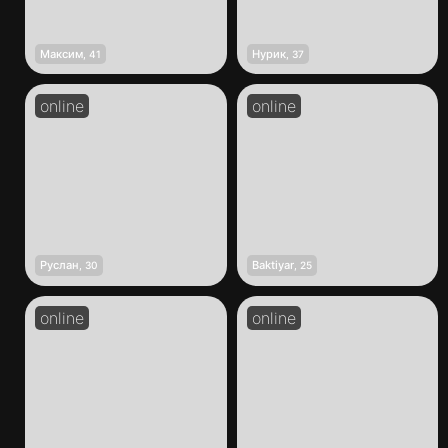
Максим
Нурик
,
41
,
37
Руслан
Baktiyar
,
30
,
25