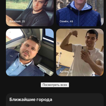
Василий
Семён
,
25
,
48
Артём
,
31
Посмотреть всех
Ближайшие города