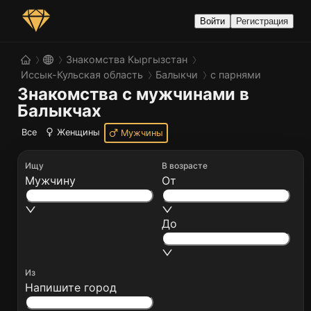
Войти
Регистрация
Знакомства Кыргызстан
Иссык-Кульская область
Балыкчи
с парнями
Знакомства с мужчинами в 
Балыкчах
Все
Женщины
Мужчины
Ищу
В возрасте
Мужчину
От
До
Из
Напишите город