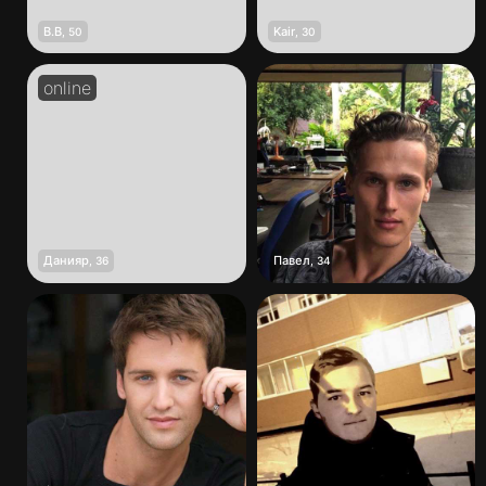
В.В
Kair
,
50
,
30
Данияр
Павел
,
36
,
34