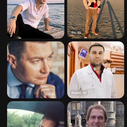
Ян
,
53
Борис
,
45