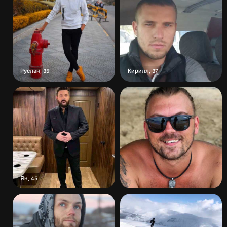
Руслан
Кирилл
,
35
,
37
Ян
,
45