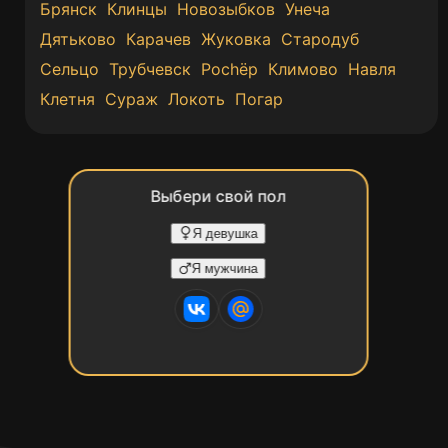
Брянск
Клинцы
Новозыбков
Унеча
Дятьково
Карачев
Жуковка
Стародуб
Сельцо
Трубчевск
Pochëp
Климово
Навля
Клетня
Сураж
Локоть
Погар
Выбери свой пол
Я девушка
Я мужчина