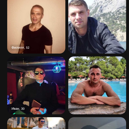
Филипп
,
52
Иван
,
30