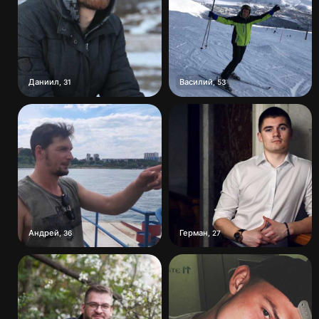
Даниил
Василий
,
31
,
53
Андрей
Герман
,
36
,
27