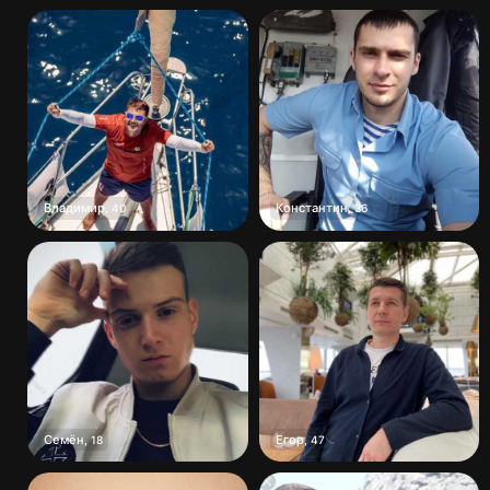
Владимир
Константин
,
40
,
36
Семён
Егор
,
18
,
47