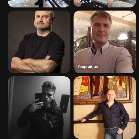
Фёдор
Марк
,
34
,
41
Георгий
,
48