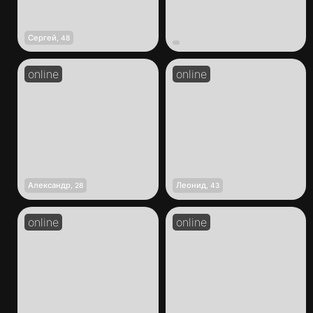
Сергей
,
48
Александр
Леонид
,
28
,
43