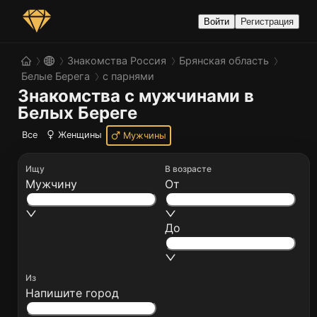
Войти
Регистрация
Знакомства Россия
Брянская область
Белые Берега
с парнями
Знакомства с мужчинами в 
Белых Береге
Все
Женщины
Мужчины
Ищу
В возрасте
Мужчину
От
До
Из
Напишите город