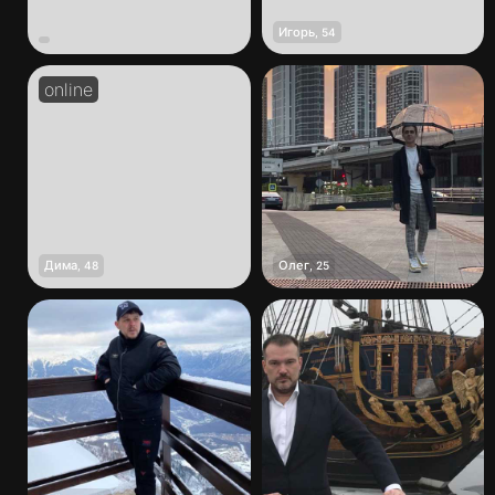
Игорь
,
54
Дима
Олег
,
48
,
25