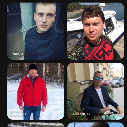
Олег
Илья
,
30
,
51
Тимур
Николай
,
44
,
42