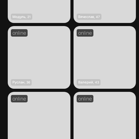
Модуль
Вячеслав
,
21
,
47
Руслан
Валерий
,
36
,
43