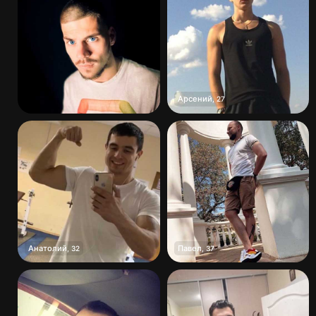
Арсений
,
27
Анатолий
Павел
,
32
,
37