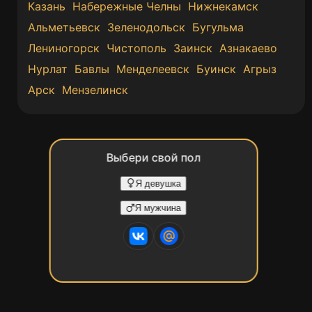
Казань
Набережные Челны
Нижнекамск
Альметьевск
Зеленодольск
Бугульма
Лениногорск
Чистополь
Заинск
Азнакаево
Нурлат
Бавлы
Менделеевск
Буинск
Агрыз
Арск
Мензелинск
Выбери свой пол
Я девушка
Я мужчина