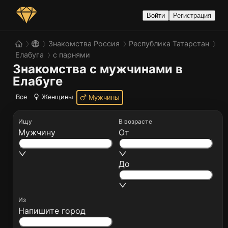
Войти
Регистрация
Знакомства Россия
Республика Татарстан
Елабуга
с парнями
Знакомства с мужчинами в 
Елабуге
Все
Женщины
Мужчины
Ищу
В возрасте
Мужчину
От
До
Из
Напишите город