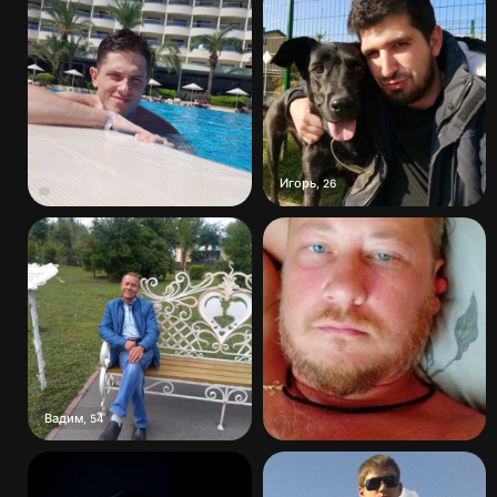
Игорь
,
26
Вадим
,
54