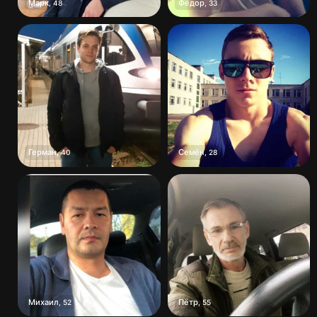
Марк
Фёдор
,
48
,
33
Герман
Семён
,
40
,
28
Михаил
Пётр
,
52
,
55