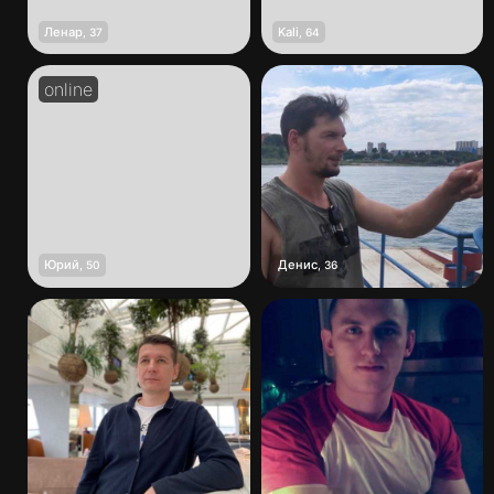
Ленар
Kali
,
37
,
64
Юрий
Денис
,
50
,
36