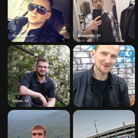
Дмитрий
Владимир
,
40
,
29
Борис
,
45