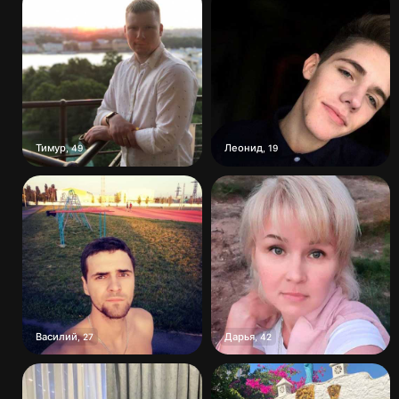
Тимур
Леонид
,
49
,
19
Василий
Дарья
,
27
,
42