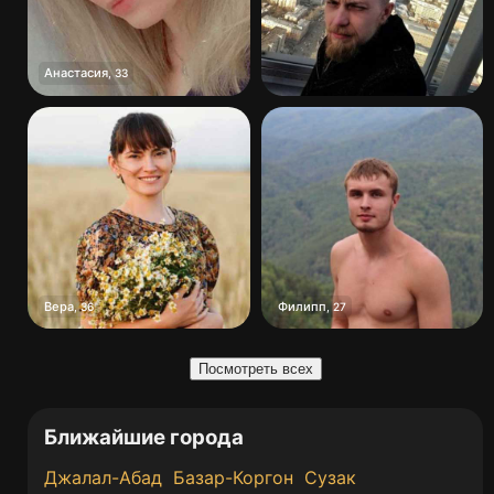
Анастасия
,
33
Вера
Филипп
,
36
,
27
Посмотреть всех
Ближайшие города
Джалал-Абад
Базар-Коргон
Сузак