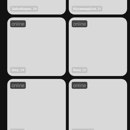
Зайнабидин
МухаммадАли
,
29
,
21
Шер
Бека
,
24
,
22