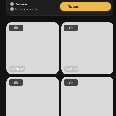
Онлайн
Поиск
Только с фото
Аскар
Тима
,
47
,
20