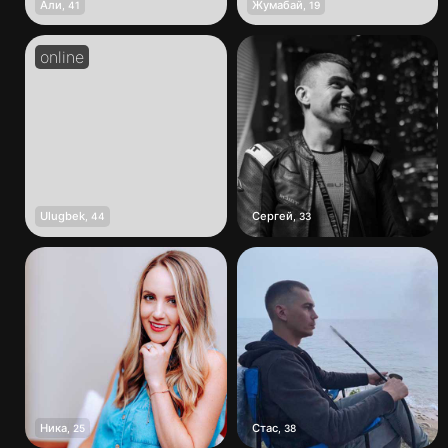
Али
Жумабай
,
41
,
19
Ulugbek
Сергей
,
44
,
33
Ника
Стас
,
25
,
38