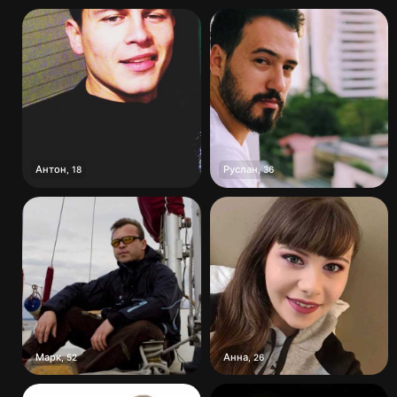
Антон
Руслан
,
18
,
36
Марк
Анна
,
52
,
26