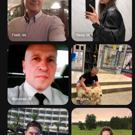
Глеб
Лена
,
46
,
26
Ярослав
Андрей
,
51
,
51