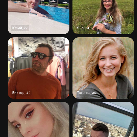
Юрий
Яна
,
22
,
54
Виктор
Татьяна
,
42
,
34