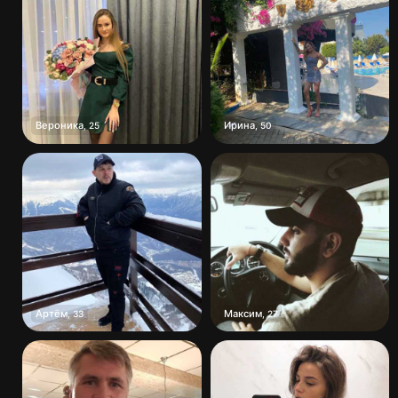
Вероника
Ирина
,
25
,
50
Артём
Максим
,
33
,
27