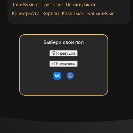
Таш-Кумыр
Токтогул
Ленин-Джол
Кочкор-Ата
Кербен
Казарман
Каныш-Кыя
Выбери свой пол
Я девушка
Я мужчина