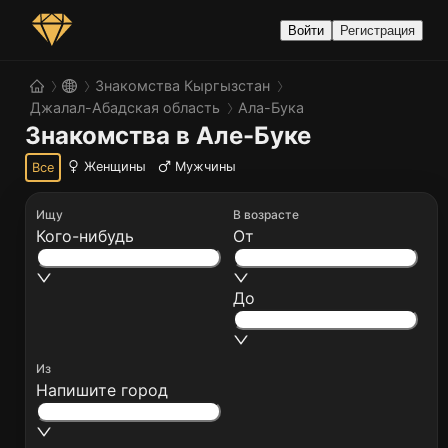
Войти
Регистрация
Знакомства Кыргызстан
Джалал-Абадская область
Ала-Бука
Знакомства в Але-Буке
Женщины
Мужчины
Все
Ищу
В возрасте
Кого-нибудь
От
До
Из
Напишите город