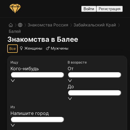
Войти
Регистрация
Знакомства Россия
Забайкальский Край
Балей
Знакомства в Балее
Женщины
Мужчины
Все
Ищу
В возрасте
Кого-нибудь
От
До
Из
Напишите город