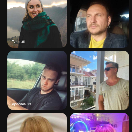
Тоня
,
35
Ярослав
Ян
,
23
,
41