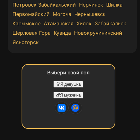
Петровск-Забайкальский
Нерчинск
Шилка
Первомайский
Могоча
Чернышевск
Карымское
Атаманская
Хилок
Забайкальск
Шерловая Гора
Куанда
Новокручининский
Ясногорск
Выбери свой пол
Я девушка
Я мужчина