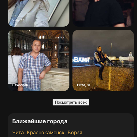
Яна
,
43
Вячеслав
Рита
,
55
,
31
Посмотреть всех
Ближайшие города
Чита
Краснокаменск
Борзя