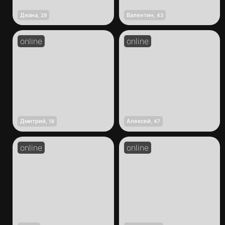
Диана
Валентин
,
29
,
43
Дмитрий
Алексей
,
18
,
47