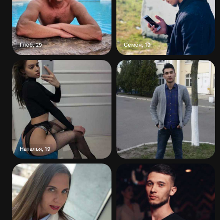
Глеб
Семён
,
29
,
19
Наталья
,
19