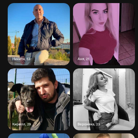
Никита
Аня
,
53
,
21
Кирилл
Вероника
,
29
,
23