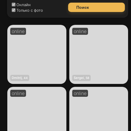
Онлайн
Поиск
Только с фото
Dmitrij
Sergei
,
44
,
58