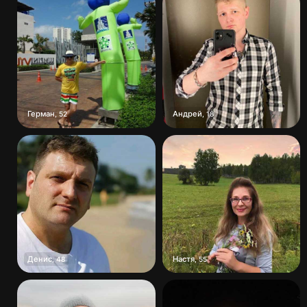
Герман
Андрей
,
52
,
18
Денис
Настя
,
48
,
55