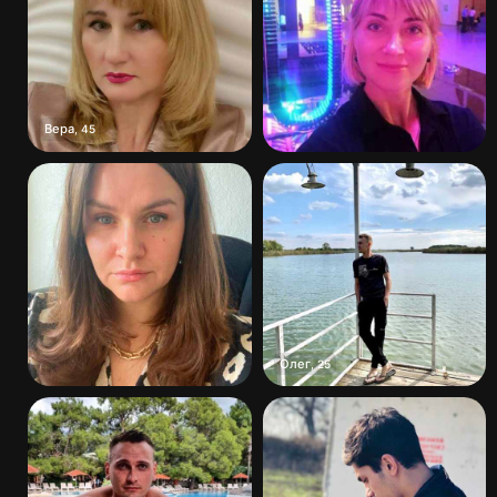
Вера
,
45
Олег
,
25