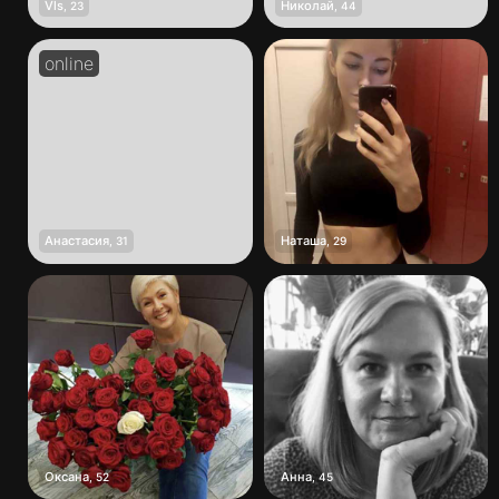
Vls
Николай
,
23
,
44
Анастасия
Наташа
,
31
,
29
Оксана
Анна
,
52
,
45