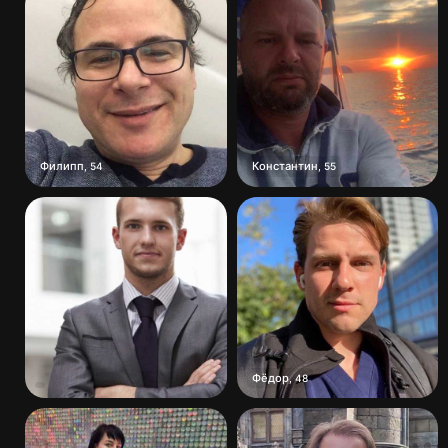
Филипп
Константин
,
54
,
55
Фёдор
,
48