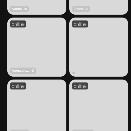
Алекс
Талик
,
50
,
37
Александр
,
57