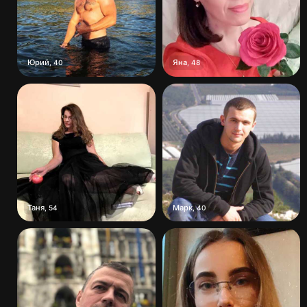
Юрий
Яна
,
40
,
48
Таня
Марк
,
54
,
40