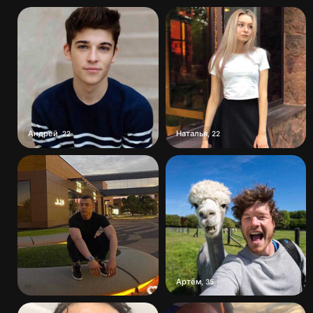
Андрей
Наталья
,
22
,
22
Артём
,
35