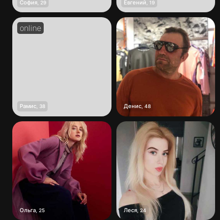
София
Евгений
,
29
,
19
Рамис
Денис
,
38
,
48
Ольга
Леся
,
25
,
24