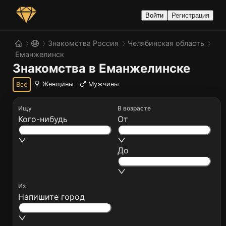
Войти
Регистрация
Знакомства Россия
Челябинская область
Еманжелинск
Знакомства в Еманжелинске
Женщины
Мужчины
Все
Ищу
В возрасте
Кого-нибудь
От
До
Из
Напишите город