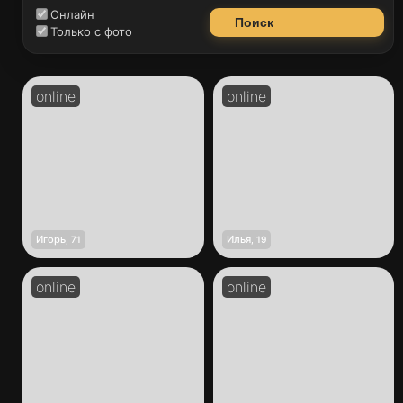
Онлайн
Поиск
Только с фото
Игорь
Илья
,
71
,
19