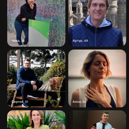
Ника
Артур
,
38
,
49
Сергей
Анна
,
51
,
32