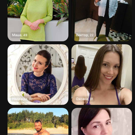
Маша
Виктор
,
49
,
22
Надежда
Оксана
,
37
,
31