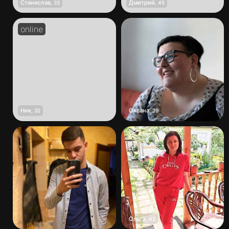
Станислав
Дмитрий
,
33
,
45
Ник
Оксана
,
32
,
39
Ольга
,
42