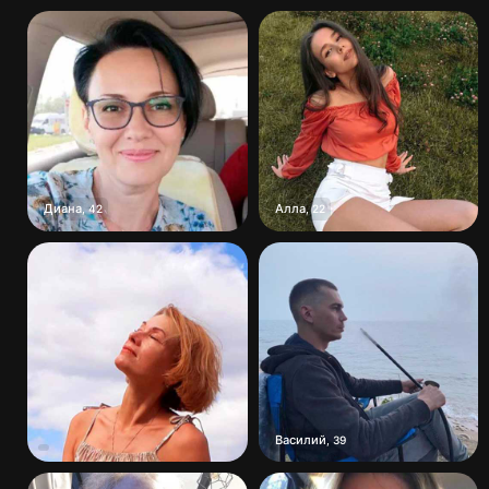
Диана
Алла
,
42
,
22
Василий
,
39