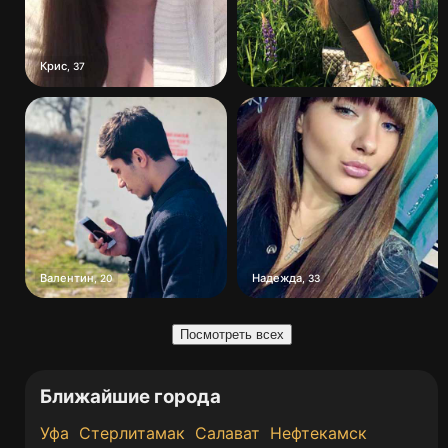
Крис
,
37
Валентин
Надежда
,
20
,
33
Посмотреть всех
Ближайшие города
Уфа
Стерлитамак
Салават
Нефтекамск