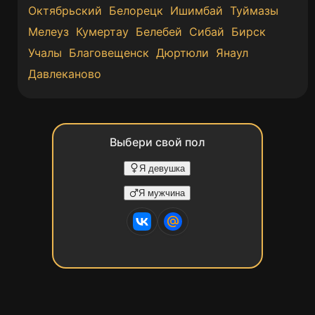
Октябрьский
Белорецк
Ишимбай
Туймазы
Мелеуз
Кумертау
Белебей
Сибай
Бирск
Учалы
Благовещенск
Дюртюли
Янаул
Давлеканово
Выбери свой пол
Я девушка
Я мужчина