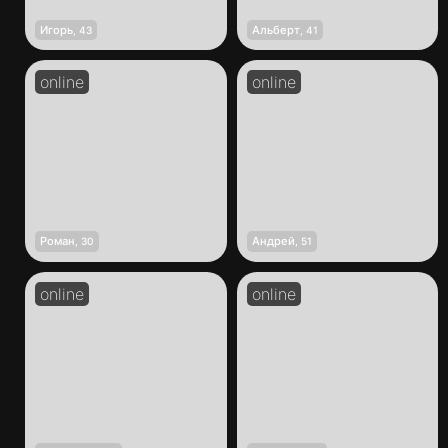
Игорь
Альберт
,
43
,
41
Роман
Андрей
,
30
,
51