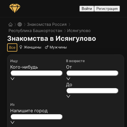
Войти
Регистрация
Знакомства Россия
Республика Башкортостан
Исянгулово
Знакомства в Исянгулово
Женщины
Мужчины
Все
Ищу
В возрасте
Кого-нибудь
От
До
Из
Напишите город