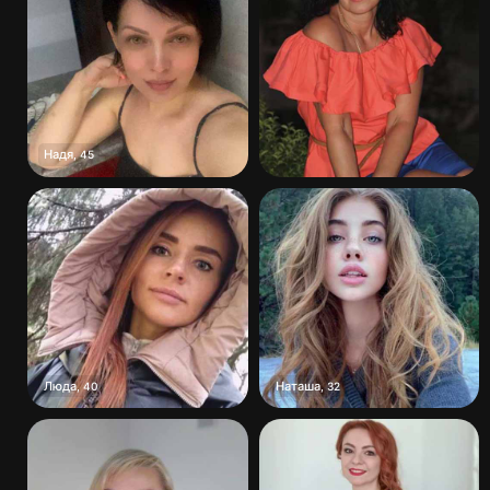
Надя
,
45
Люда
Наташа
,
40
,
32