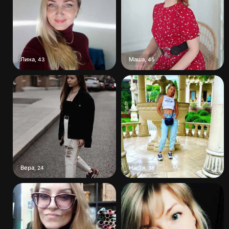
Лина
Маша
,
43
,
45
Вера
Настя
,
24
,
36