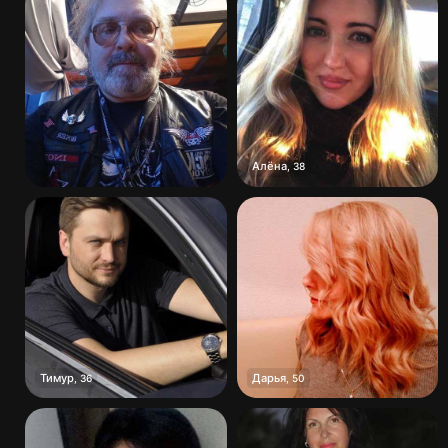
Алёна
,
38
Тимур
Дарья
,
36
,
50