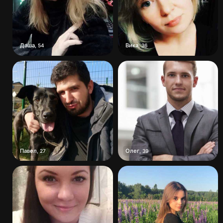
Даша
Вика
,
54
,
36
Павел
Олег
,
27
,
39