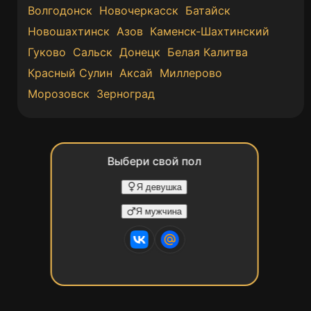
Волгодонск
Новочеркасск
Батайск
Новошахтинск
Азов
Каменск-Шахтинский
Гуково
Сальск
Донецк
Белая Калитва
Красный Сулин
Аксай
Миллерово
Морозовск
Зерноград
Выбери свой пол
Я девушка
Я мужчина