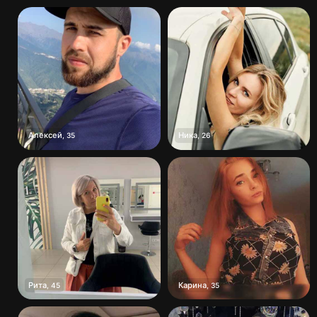
Алексей
Ника
,
35
,
26
Рита
Карина
,
45
,
35