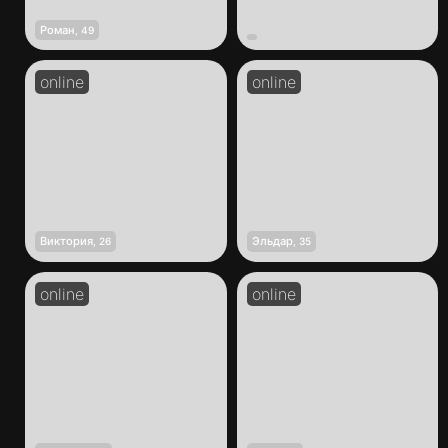
Роман
,
49
Виктория
Эльдар
,
26
,
35