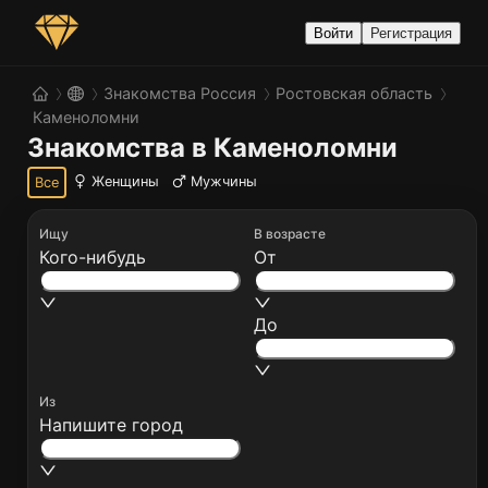
Войти
Регистрация
Знакомства Россия
Ростовская область
Каменоломни
Знакомства в Каменоломни
Женщины
Мужчины
Все
Ищу
В возрасте
Кого-нибудь
От
До
Из
Напишите город