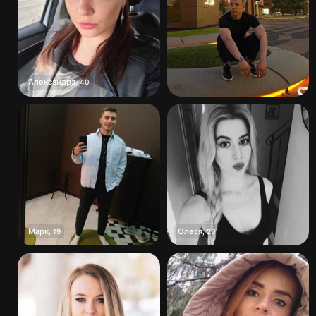
Александра
,
40
Марк
Олеся
,
19
,
20