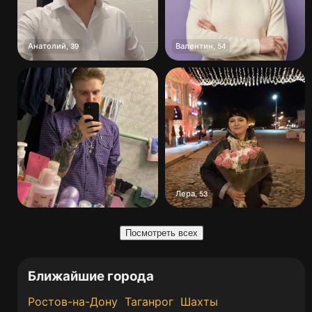
Анатолий
Валентин
,
39
,
54
Лера
,
53
Посмотреть всех
Ближайшие города
Ростов-на-Дону
Таганрог
Шахты