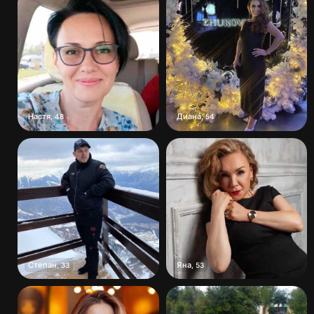
Настя
Диана
,
48
,
54
Степан
Яна
,
33
,
53