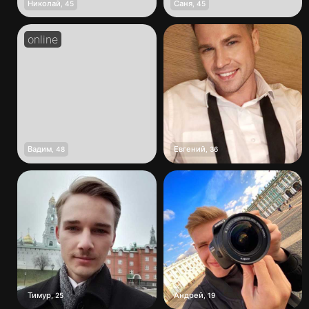
Николай
Саня
,
45
,
45
Вадим
Евгений
,
48
,
36
Тимур
Андрей
,
25
,
19