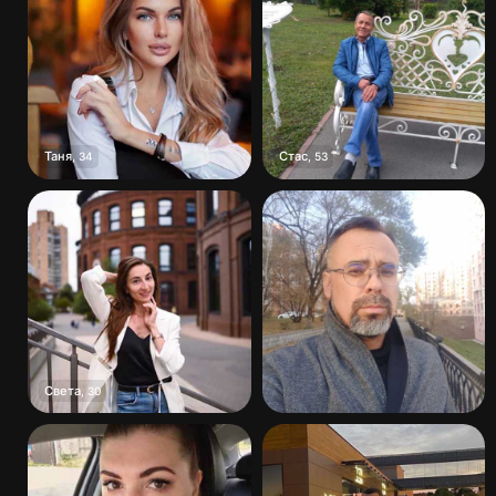
Таня
Стас
,
34
,
53
Света
,
30