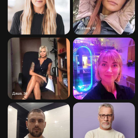
Ксения
,
39
Даша
,
36