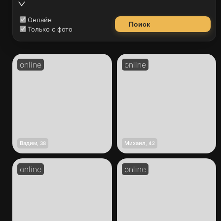
Онлайн
Поиск
Только с фото
Вадим
Михаил
,
38
,
42