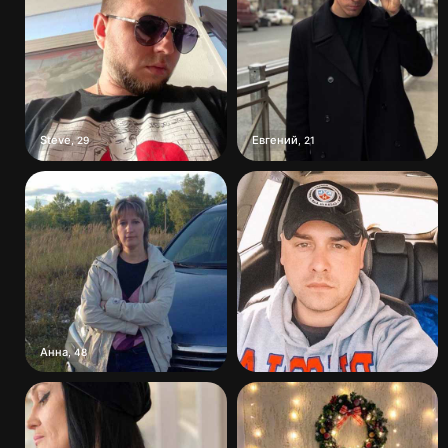
Steve
Евгений
,
29
,
21
Анна
,
48