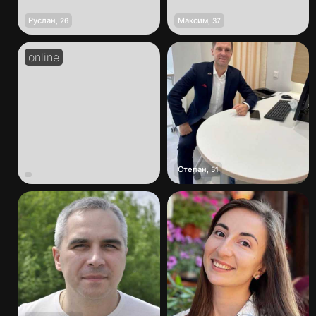
Руслан
Максим
,
26
,
37
Степан
,
51