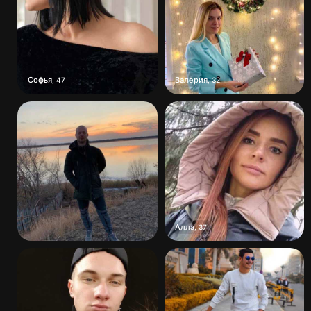
Софья
Валерия
,
47
,
32
Алла
,
37