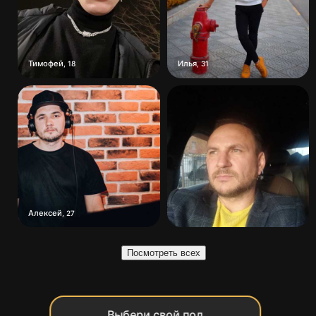
Тимофей
Илья
,
18
,
31
Алексей
,
27
Посмотреть всех
Выбери свой пол