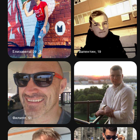
Елизавета
Валентин
,
29
,
19
Филипп
,
51