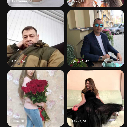
Анатолий
Ника
,
55
,
29
Юрий
Даниил
,
52
,
42
Вика
Алина
,
30
,
51