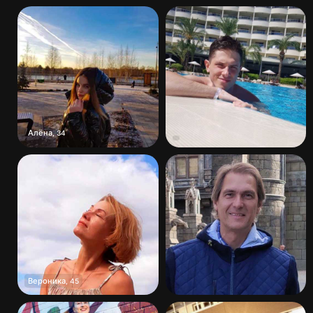
Алёна
,
34
Вероника
,
45