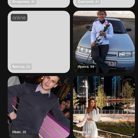
Владимир
Дмитрий
,
61
,
41
Виктор
Ирина
,
52
,
54
Иван
Ника
,
35
,
21