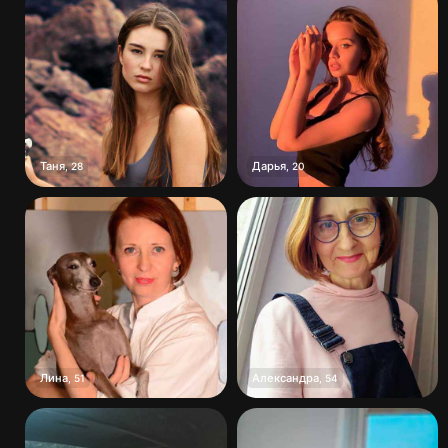
Таня
Дарья
,
28
,
20
Лина
Александра
,
51
,
54