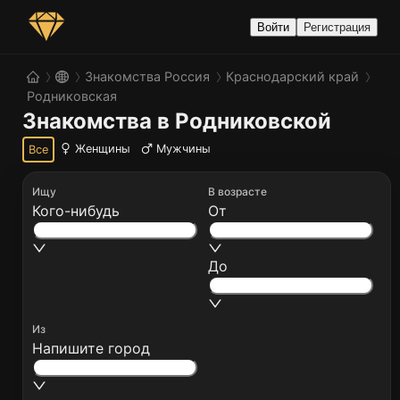
Войти
Регистрация
Знакомства Россия
Краснодарский край
Родниковская
Знакомства в Родниковской
Женщины
Мужчины
Все
Ищу
В возрасте
Кого-нибудь
От
До
Из
Напишите город