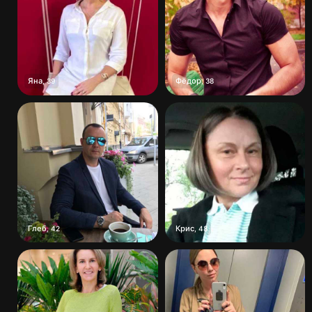
Яна
Фёдор
,
39
,
38
Глеб
Крис
,
42
,
48