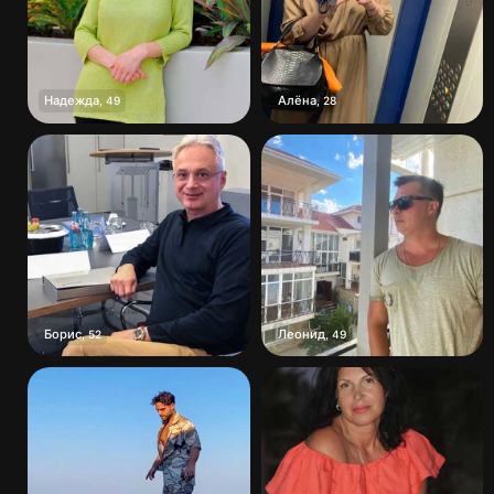
Надежда
Алёна
,
49
,
28
Борис
Леонид
,
52
,
49