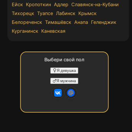
Ейск
Кропоткин
Адлер
Славянск-на-Кубани
Тихорецк
Туапсе
Лабинск
Крымск
Белореченск
Тимашёвск
Анапа
Геленджик
Курганинск
Каневская
Выбери свой пол
Я девушка
Я мужчина