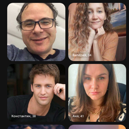
Валерия
,
34
Константин
Аня
,
38
,
41