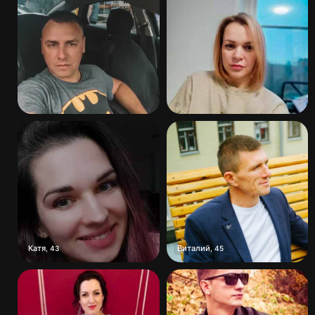
Катя
Виталий
,
43
,
45