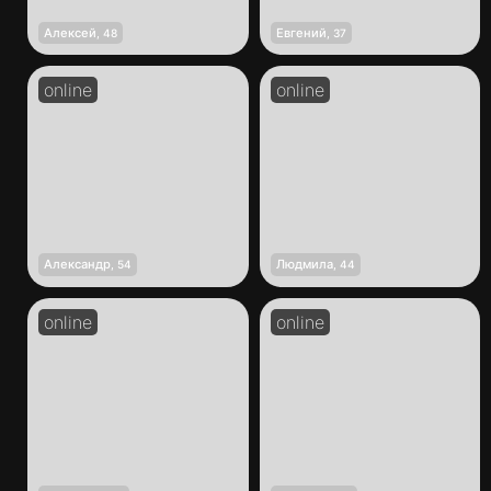
Алексей
Евгений
,
48
,
37
Александр
Людмила
,
54
,
44