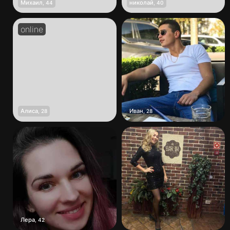
Михаил
николай
,
44
,
40
Алиса
Иван
,
28
,
28
Лера
,
42