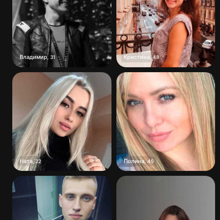
Владимир
Кристина
,
31
,
48
Ната
Полина
,
22
,
45