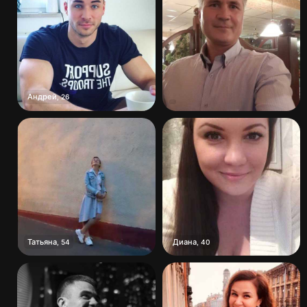
Андрей
,
26
Татьяна
Диана
,
54
,
40