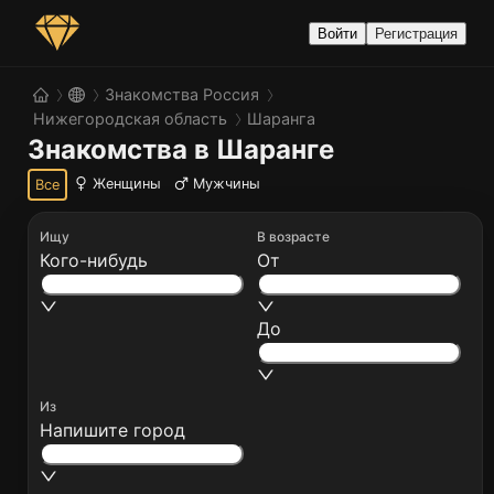
Войти
Регистрация
Знакомства Россия
Нижегородская область
Шаранга
Знакомства в Шаранге
Женщины
Мужчины
Все
Ищу
В возрасте
Кого-нибудь
От
До
Из
Напишите город