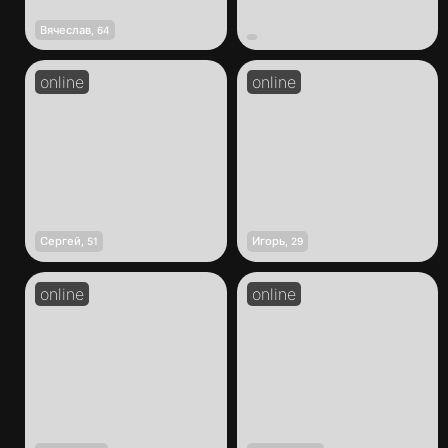
Вячеслав
,
64
Сергей
Игорь
,
51
,
29