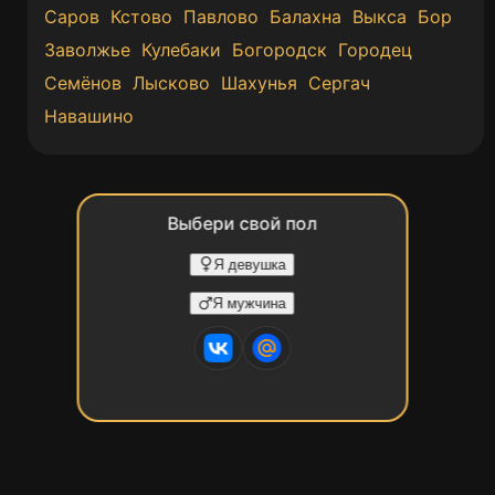
Саров
Кстово
Павлово
Балахна
Выкса
Бор
Заволжье
Кулебаки
Богородск
Городец
Семёнов
Лысково
Шахунья
Сергач
Навашино
Выбери свой пол
Я девушка
Я мужчина