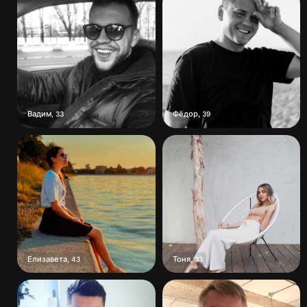
Вадим
Фёдор
,
33
,
39
Елизавета
Тоня
,
43
,
33