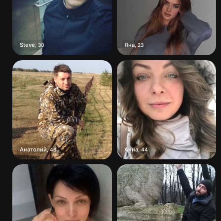
Steve
Яна
,
30
,
23
Анатолий
Анна
,
46
,
44