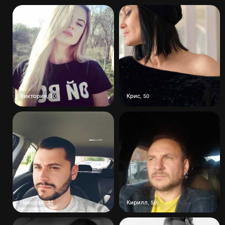
Виктория
Крис
,
30
,
50
Николай
Кирилл
,
32
,
50