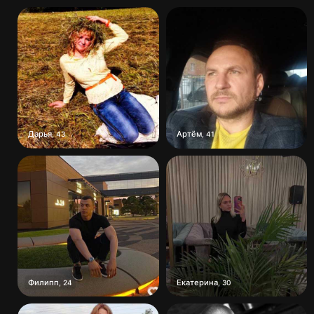
Дарья
Артём
,
43
,
41
Филипп
Екатерина
,
24
,
30