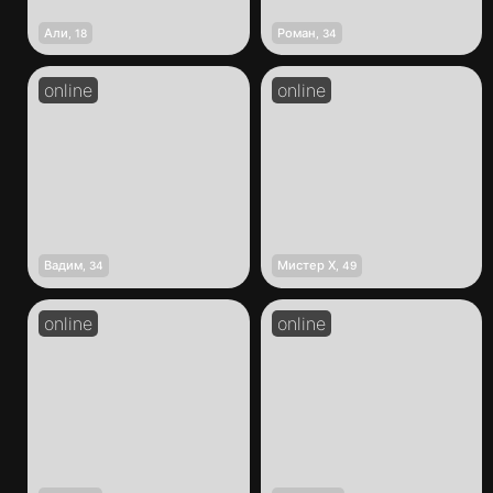
Али
Роман
,
18
,
34
Вадим
Мистер Х
,
34
,
49