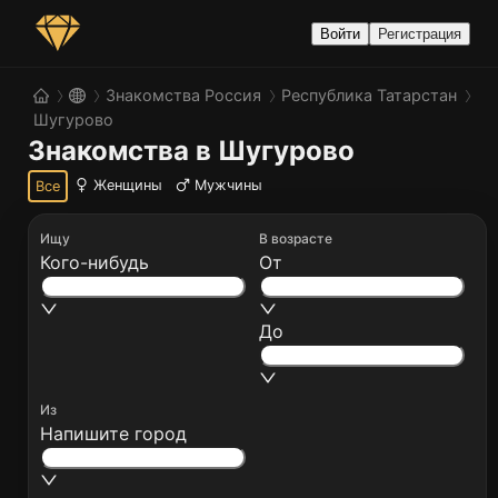
Войти
Регистрация
Знакомства Россия
Республика Татарстан
Шугурово
Знакомства в Шугурово
Женщины
Мужчины
Все
Ищу
В возрасте
Кого-нибудь
От
До
Из
Напишите город