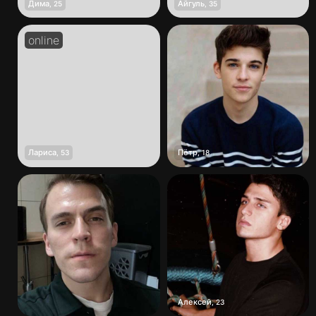
Дима
Айгуль
,
25
,
35
Лариса
Пётр
,
53
,
18
Алексей
,
23