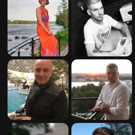
Любовь
,
49
Иван
Борис
,
52
,
37