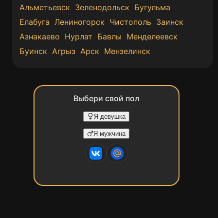
Альметьевск
Зеленодольск
Бугульма
Елабуга
Лениногорск
Чистополь
Заинск
Азнакаево
Нурлат
Бавлы
Менделеевск
Буинск
Агрыз
Арск
Мензелинск
Выбери свой пол
Я девушка
Я мужчина