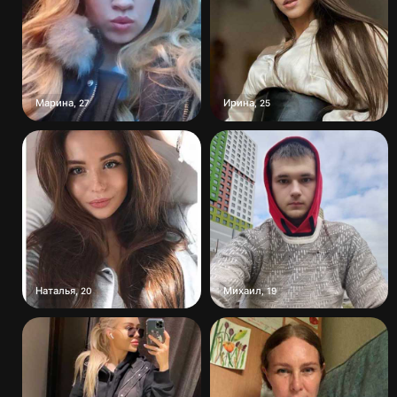
Марина
Ирина
,
27
,
25
Наталья
Михаил
,
20
,
19