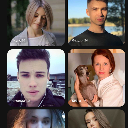
Люда
Фёдор
,
36
,
24
Виталий
Маша
,
28
,
52