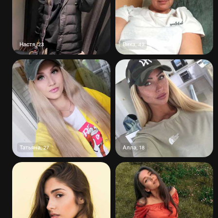
Настя
Вика
,
23
,
42
Татьяна
Алла
,
27
,
18