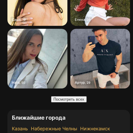
Саша
Елена
,
19
,
20
Ната
Артур
,
50
,
29
Посмотреть всех
Ближайшие города
Казань
Набережные Челны
Нижнекамск