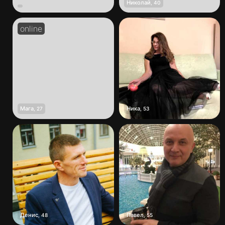
Николай
,
40
Мага
Ника
,
27
,
53
Денис
Павел
,
48
,
55