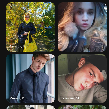
Валерия
,
55
Михаил
Валентин
,
21
,
34