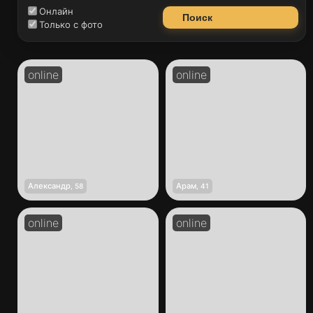
Онлайн
Поиск
Только с фото
Александр
Арам
,
58
,
41