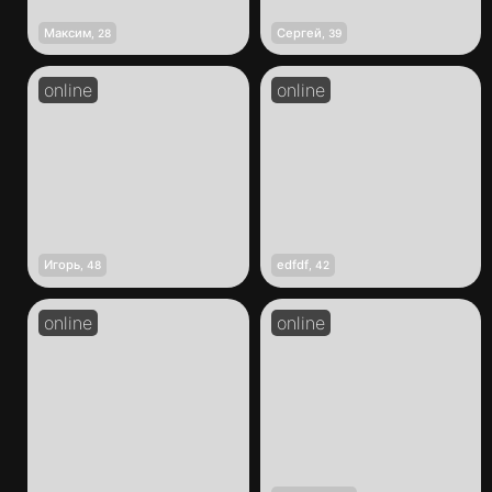
Максим
Сергей
,
28
,
39
Игорь
edfdf
,
48
,
42