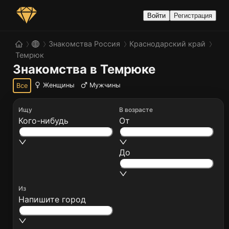
Войти
Регистрация
Знакомства Россия
Краснодарский край
Темрюк
Знакомства в Темрюке
Женщины
Мужчины
Все
Ищу
В возрасте
Кого-нибудь
От
До
Из
Напишите город