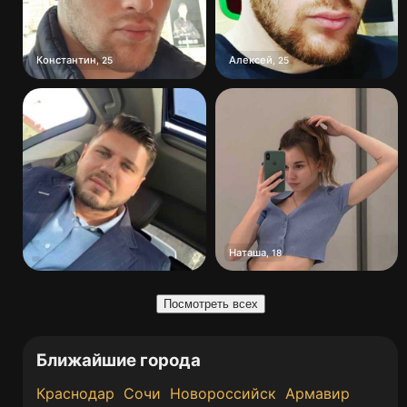
Константин
Алексей
,
25
,
25
Наташа
,
18
Посмотреть всех
Ближайшие города
Краснодар
Сочи
Новороссийск
Армавир