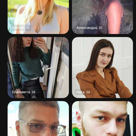
Ксения
Александра
,
32
,
25
Елизавета
Ната
,
28
,
24