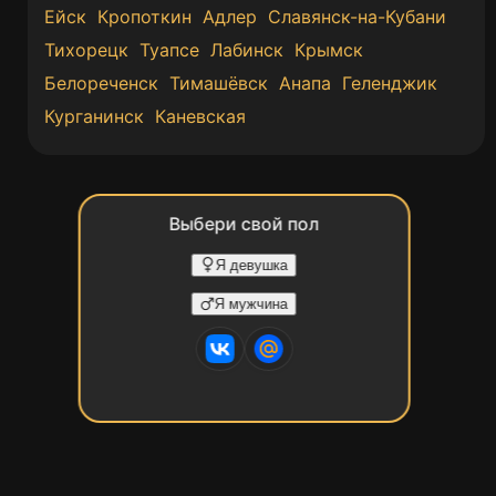
Ейск
Кропоткин
Адлер
Славянск-на-Кубани
Тихорецк
Туапсе
Лабинск
Крымск
Белореченск
Тимашёвск
Анапа
Геленджик
Курганинск
Каневская
Выбери свой пол
Я девушка
Я мужчина