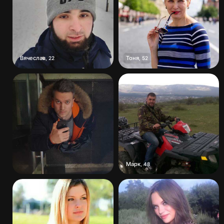
Вячеслав
Тоня
,
22
,
52
Марк
,
48