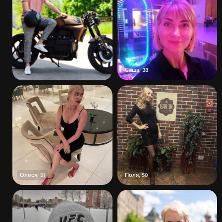
Саша
,
38
Олеся
Поля
,
51
,
50