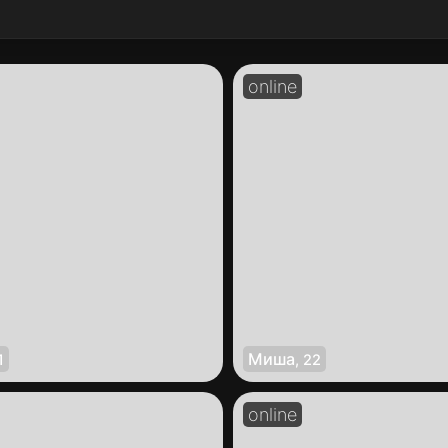
Миша
1
,
22