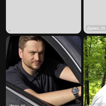
Данил
,
25
Иван
Игорь
,
40
,
35