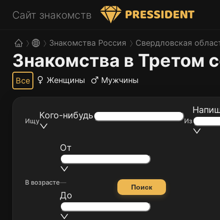
Сайт знакомств
Знакомства Россия
Свердловская облас
Знакомства в Третом 
Женщины
Мужчины
Все
Напиш
Кого-нибудь
Ищу
Из
От
В возрасте
—
Поиск
До