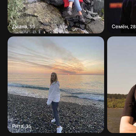
Диана
Семён
,
55
,
28
Рита
,
35