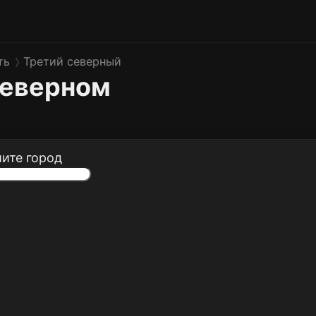
ть
Третий северный
северном
ите город