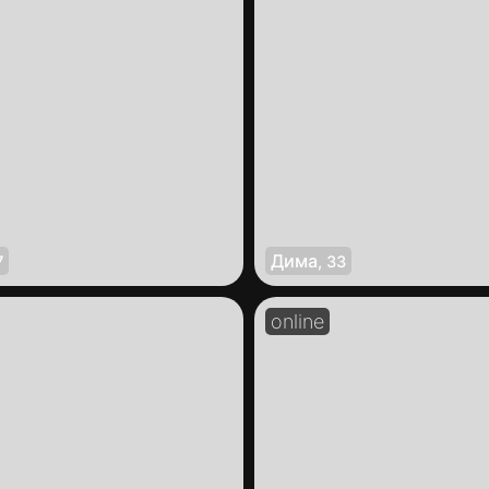
Дима
7
,
33