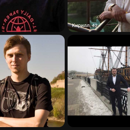
Кирилл
,
42