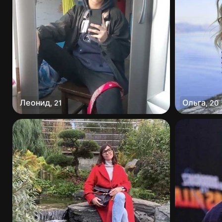
Леонид
Ольга
,
21
,
20