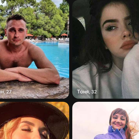
ин
Тоня
,
27
,
32