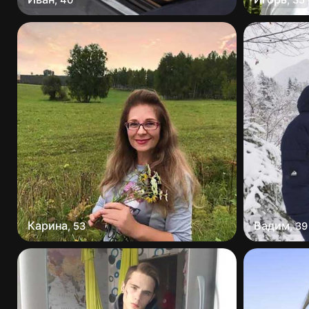
Карина
Вадим
,
53
,
39