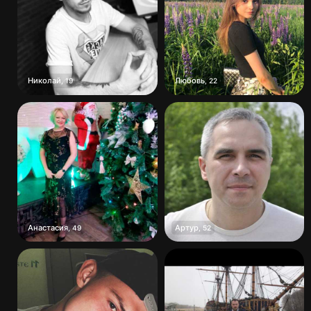
Николай
Любовь
,
19
,
22
Анастасия
Артур
,
49
,
52