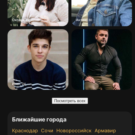
Оксана
Антон
,
28
,
30
Иван
,
24
Посмотреть всех
Ближайшие города
Краснодар
Сочи
Новороссийск
Армавир