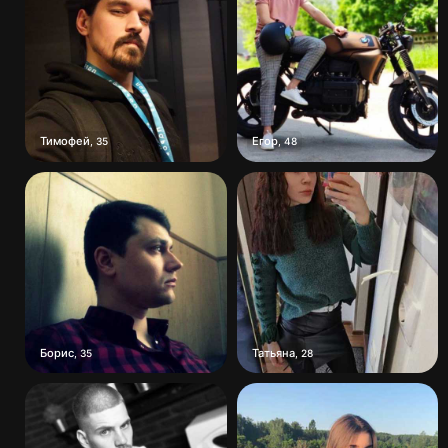
Тимофей
Егор
,
35
,
48
Борис
Татьяна
,
35
,
28