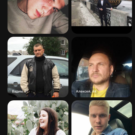
Вадим
Алексей
,
51
,
44