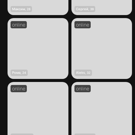
Максим
Сергей
,
28
,
39
Рома
Aleks
,
24
,
32