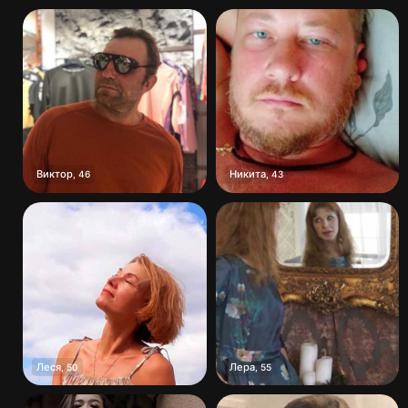
Виктор
Никита
,
46
,
43
Леся
Лера
,
50
,
55