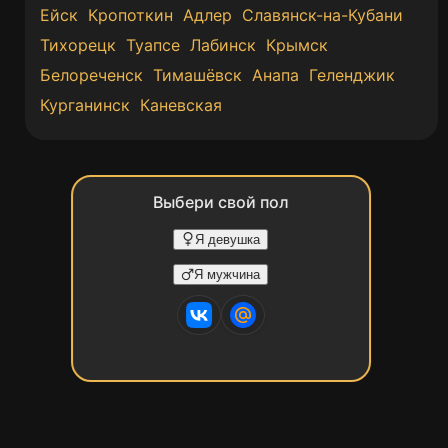
Ейск
Кропоткин
Адлер
Славянск-на-Кубани
Тихорецк
Туапсе
Лабинск
Крымск
Белореченск
Тимашёвск
Анапа
Геленджик
Курганинск
Каневская
Выбери свой пол
Я девушка
Я мужчина