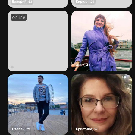
Валерий
Кирилл
,
63
,
26
Анна
,
43
Степан
Кристина
,
29
,
52