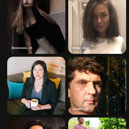
Вероника
Вика
,
25
,
24
Семён
,
54