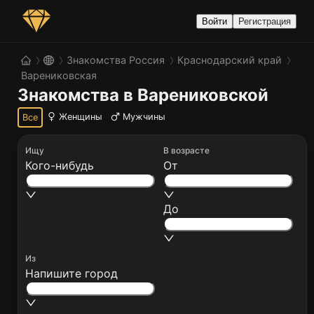
Войти
Регистрация
Знакомства Россия
Краснодарский край
Варениковская
Знакомства в Варениковской
Женщины
Мужчины
Все
Ищу
В возрасте
Кого-нибудь
От
До
Из
Напишите город