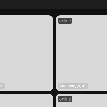
Александр
55
,
40