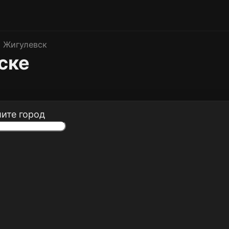
Жигулевск
ске
ите город