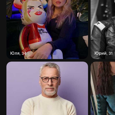
Юля
Юрий
,
34
,
31