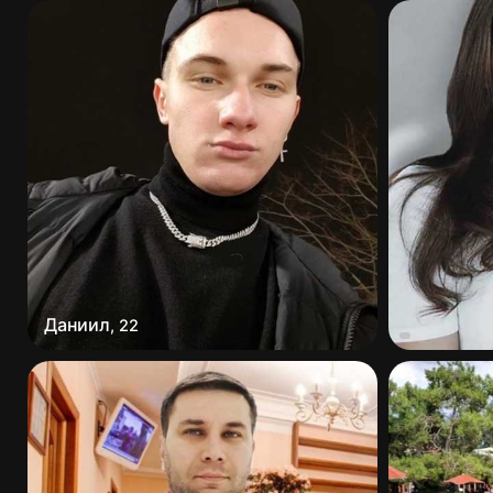
Даниил
,
22