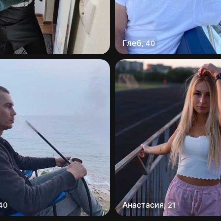
Глеб
,
40
Анастасия
40
,
21