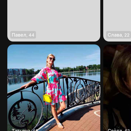
Павел
Слава
,
44
,
22
Татьяна
Света
,
48
,
43