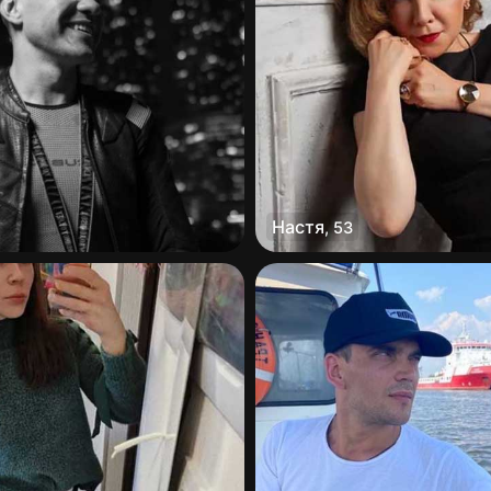
Настя
,
53