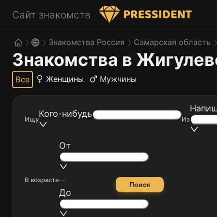
Сайт знакомств
Знакомства Россия
Самарская область
Знакомства в Жигулев
Женщины
Мужчины
Все
Напиш
Кого-нибудь
Ищу
Из
От
В возрасте
—
Поиск
До