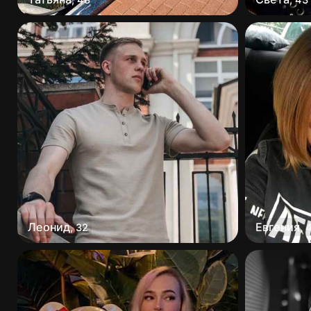
Леонид
Евгения
,
32
,