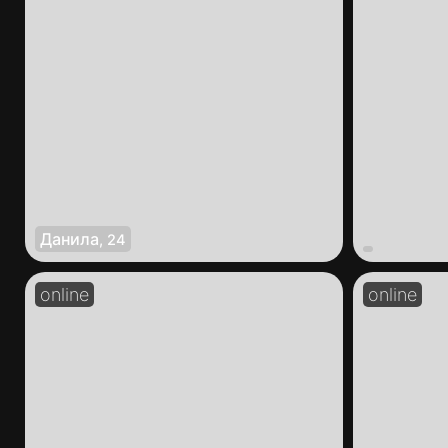
Данила
,
24