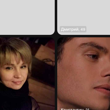
Дмитрий
,
49
Константин
,
21