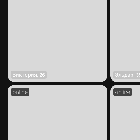
Виктория
Эльдар
,
26
,
3