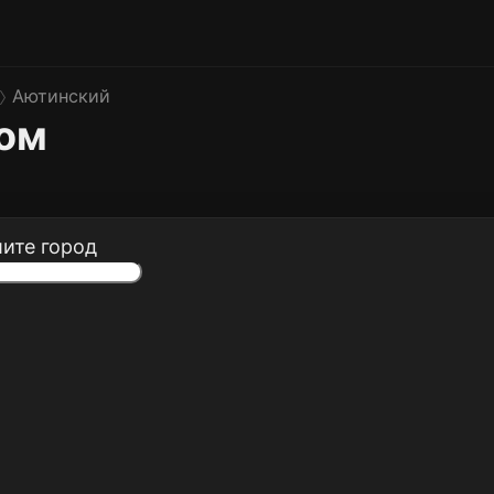
Аютинский
ком
ите город