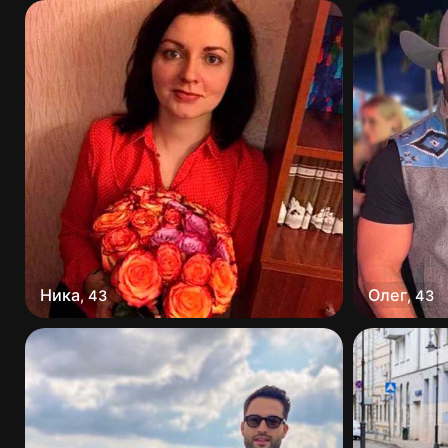
Ника
Олег
,
43
,
43