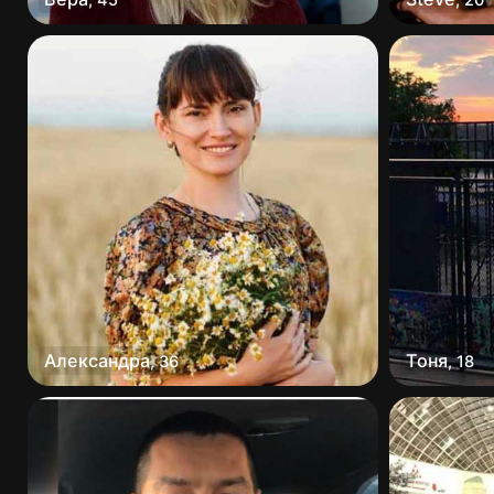
Александра
Тоня
,
36
,
18