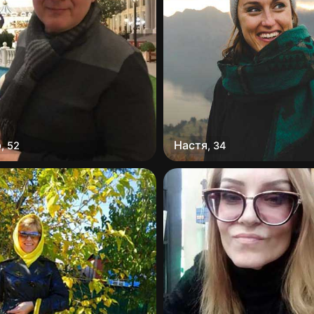
р
Настя
,
52
,
34