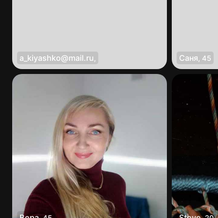
a_kiyashko@mail.ru
Саня
,
,
45
Вера
Steve
,
45
,
20