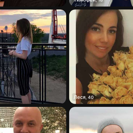
Леся
,
40