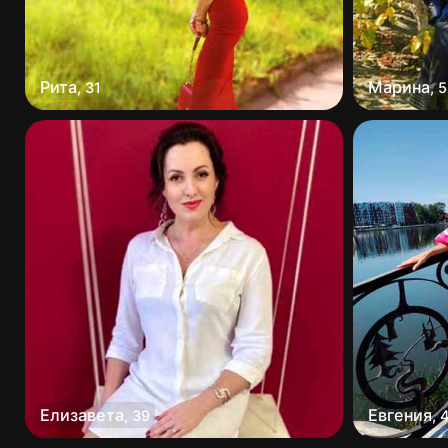
Рита
Марина
,
31
,
5
Елизавета
Евгения
,
39
,