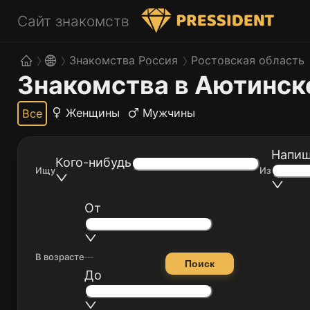
Сайт знакомств
Знакомства Россия
Ростовская область
Знакомства в Аютинс
Женщины
Мужчины
Все
Напиш
Кого-нибудь
Ищу
Из
От
В возрасте
—
Поиск
До