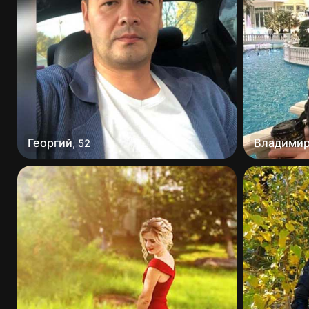
Георгий
Владими
,
52