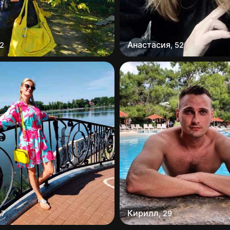
Анастасия
2
,
52
Кирилл
47
,
29