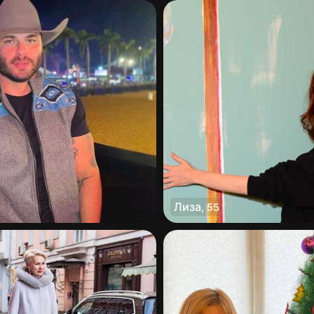
Лиза
,
55