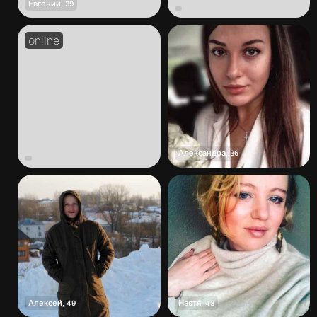
Евгений
,
39
Александра
,
36
Алексей
Настя
,
49
,
43