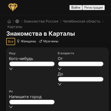
Войти
Регистрация
Знакомства Россия
Челябинская область
Карталы
Знакомства в Карталы
Женщины
Мужчины
Все
Ищу
В возрасте
Кого-нибудь
От
До
Из
Напишите город