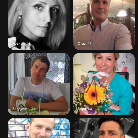
Ксения
Стас
,
48
,
47
Владимир
Вера
,
47
,
44