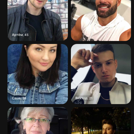
Артём
,
45
Саша
Виктор
,
38
,
21