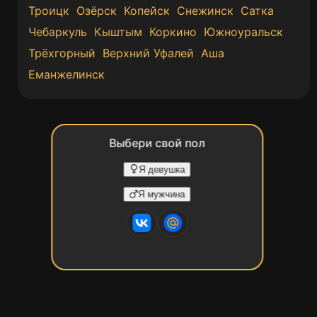
Троицк
Озёрск
Копейск
Снежинск
Сатка
Чебаркуль
Кыштым
Коркино
Южноуральск
Трёхгорный
Верхний Уфалей
Аша
Еманжелинск
Выбери свой пол
Я девушка
Я мужчина