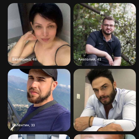
Екатерина
Анатолий
,
46
,
45
Валентин
,
33