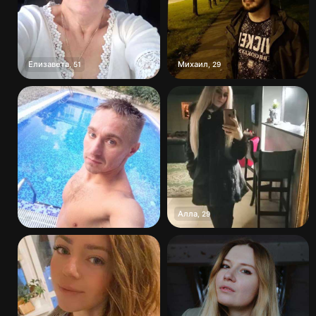
Елизавета
Михаил
,
51
,
29
Алла
,
29