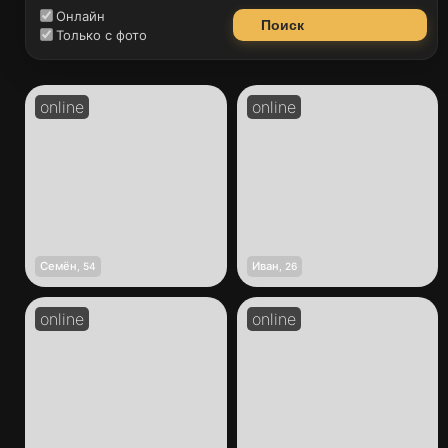
Онлайн
Поиск
Только с фото
Семён
Иван
,
54
,
26