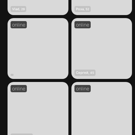
Vlad
Роза
,
29
,
52
Сергей
,
45