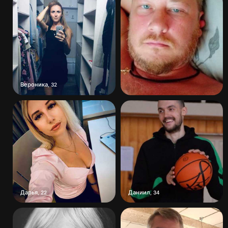
Вероника
,
32
Дарья
Даниил
,
22
,
34