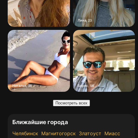
Лина
,
23
Наталья
Борис
,
38
,
54
Посмотреть всех
Ближайшие города
Челябинск
Магнитогорск
Златоуст
Миасс