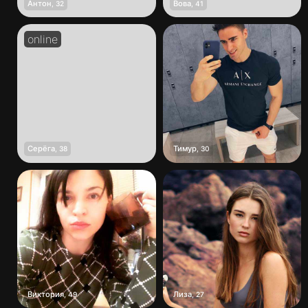
Антон
Вова
,
32
,
41
Серёга
Тимур
,
38
,
30
Виктория
Лиза
,
49
,
27