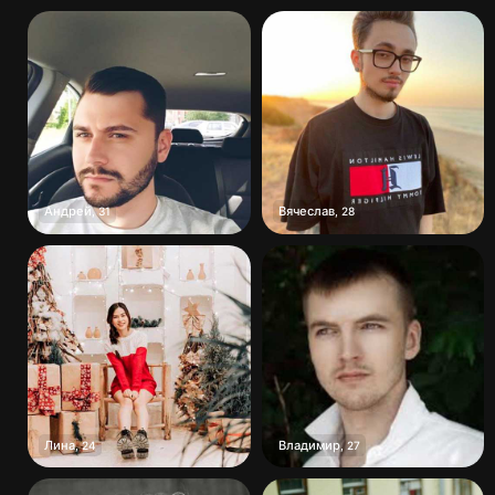
Андрей
Вячеслав
,
31
,
28
Лина
Владимир
,
24
,
27