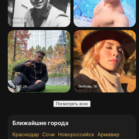
Глеб
,
28
Олег
Любовь
,
24
,
18
Посмотреть всех
Ближайшие города
Краснодар
Сочи
Новороссийск
Армавир