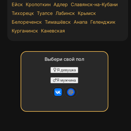
Ейск
Кропоткин
Адлер
Славянск-на-Кубани
Тихорецк
Туапсе
Лабинск
Крымск
Белореченск
Тимашёвск
Анапа
Геленджик
Курганинск
Каневская
Выбери свой пол
Я девушка
Я мужчина