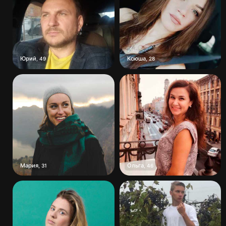
Юрий
Ксюша
,
49
,
28
Мария
Ольга
,
31
,
46