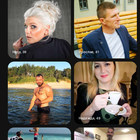
Ната
Ярослав
,
39
,
41
Надежда
,
49