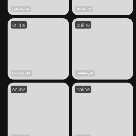
Димаа
Дима
,
44
,
32
Виктор
Галина
,
44
,
62