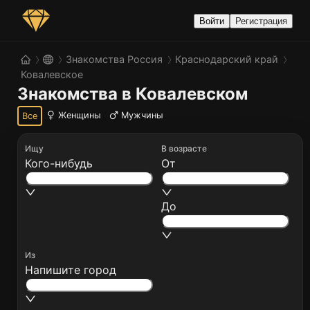
Войти
Регистрация
Знакомства Россия
Краснодарский край
Ковалевское
Знакомства в Ковалевском
Женщины
Мужчины
Все
Ищу
В возрасте
Кого-нибудь
От
До
Из
Напишите город