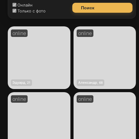
Онлайн
Поиск
Только с фото
Эдуард
Александр
,
21
,
68