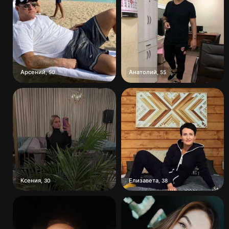
Арсений
Анатолий
,
50
,
55
Ксения
Елизавета
,
30
,
38