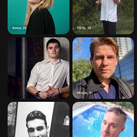
Анна
Пётр
,
29
,
19
Игорь
,
41