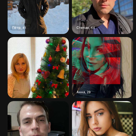
Пётр
Степан
,
41
,
44
Анна
,
29