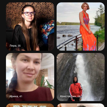
Лера
Даша
,
35
,
50
Ирина
Константин
,
41
,
24