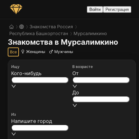
Войти
Регистрация
Знакомства Россия
Республика Башкортостан
Мурсалимкино
Знакомства в Мурсалимкино
Женщины
Мужчины
Все
Ищу
В возрасте
Кого-нибудь
От
До
Из
Напишите город