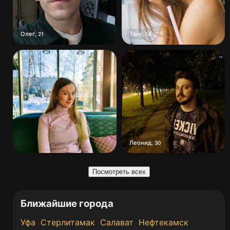
Олег
Таня
,
21
,
18
Леонид
,
30
Посмотреть всех
Ближайшие города
Уфа
Стерлитамак
Салават
Нефтекамск