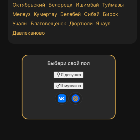
Октябрьский
Белорецк
Ишимбай
Туймазы
Мелеуз
Кумертау
Белебей
Сибай
Бирск
Учалы
Благовещенск
Дюртюли
Янаул
Давлеканово
Выбери свой пол
Я девушка
Я мужчина