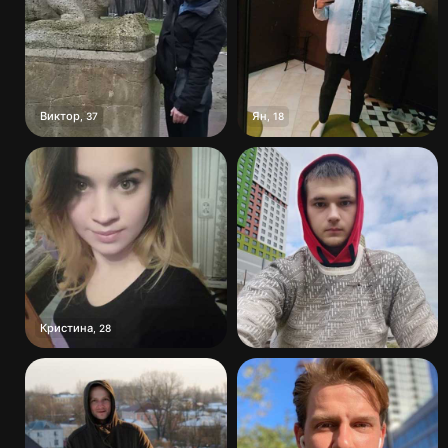
Виктор
Ян
,
37
,
18
Кристина
,
28