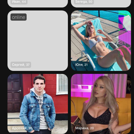
Иван
Serega
,
44
,
50
Сергей
Юля
,
37
,
21
Арсений
Марина
,
30
,
20