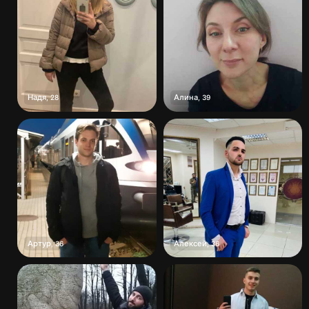
Надя
Алина
,
28
,
39
Артур
Алексей
,
36
,
36