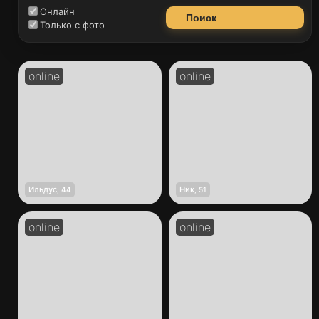
Онлайн
Поиск
Только с фото
Ильдус
Ник
,
44
,
51