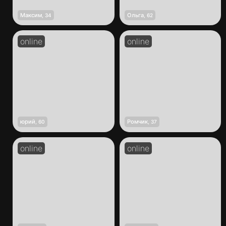
Максим
Ольга
,
34
,
62
юрий
Ромчик
,
60
,
37