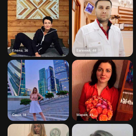
Елена
Евгений
,
36
,
46
Саша
Мария
,
18
,
45