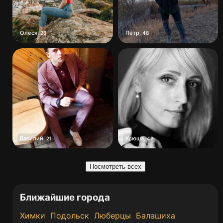
Олеся
Пётр
,
28
,
48
Василий
Ксюша
,
21
,
42
Посмотреть всех
Ближайшие города
Химки
Подольск
Люберцы
Балашиха