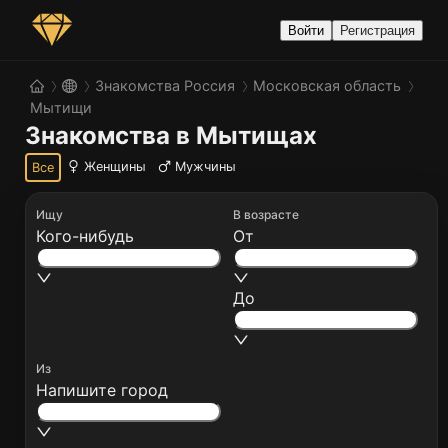
Войти
Регистрация
Знакомства Россия
Московская область
Мытищи
Знакомства в Мытищах
Женщины
Мужчины
Все
Ищу
В возрасте
Кого-нибудь
От
До
Из
Напишите город