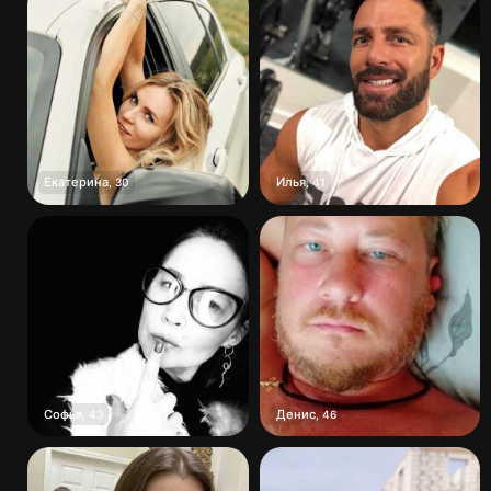
Екатерина
Илья
,
30
,
41
Софья
Денис
,
43
,
46