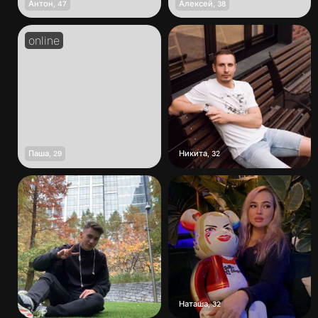
Антон
Алексей
,
47
,
38
Паша
Никита
,
29
,
32
Наташа
,
32