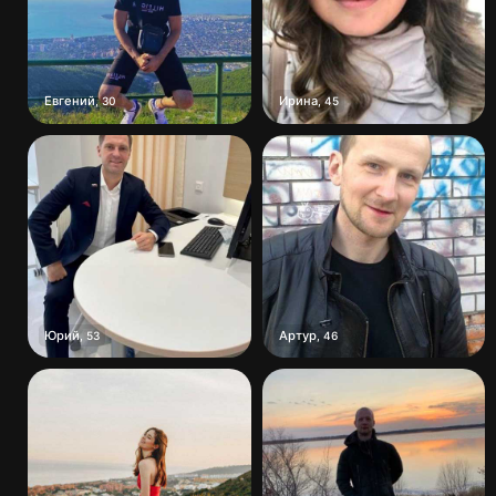
Евгений
Ирина
,
30
,
45
Юрий
Артур
,
53
,
46