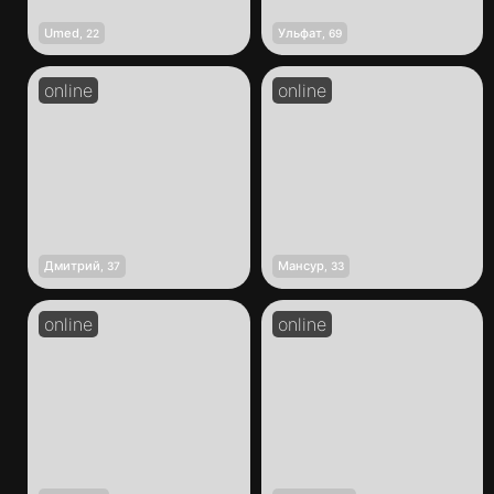
Umed
Ульфат
,
22
,
69
Дмитрий
Мансур
,
37
,
33