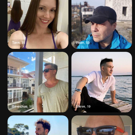
Таня
Иван
,
35
,
53
Вячеслав
Steve
,
50
,
19