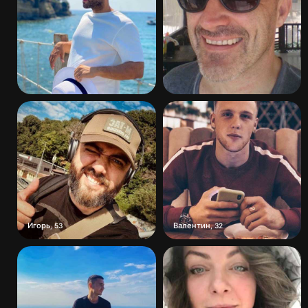
Игорь
Валентин
,
53
,
32