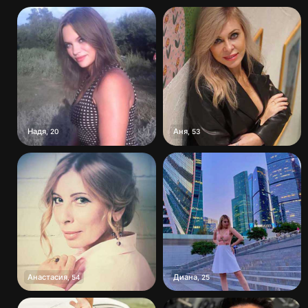
Надя
Аня
,
20
,
53
Анастасия
Диана
,
54
,
25