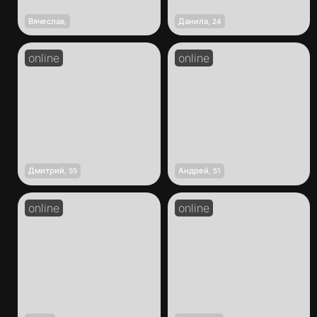
Вячеслав
Данила
,
,
24
Дмитрий
Андрей
,
55
,
51