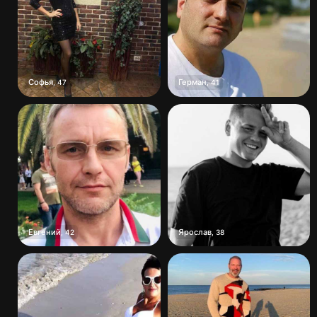
Софья
Герман
,
47
,
41
Евгений
Ярослав
,
42
,
38