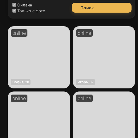
Онлайн
Поиск
Только с фото
София
Игорь
,
28
,
62