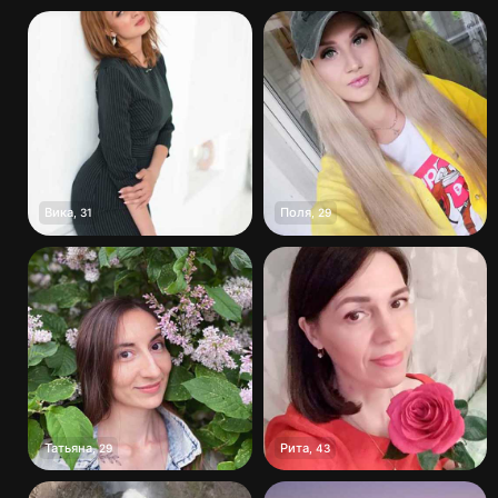
Вика
Поля
,
31
,
29
Татьяна
Рита
,
29
,
43