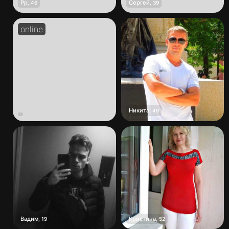
Рр
Сергей
,
46
,
39
Никита
,
49
Вадим
Кристина
,
19
,
52