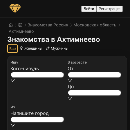
Войти
Регистрация
Знакомства Россия
Московская область
Ахтимнеево
Знакомства в Ахтимнеево
Женщины
Мужчины
Все
Ищу
В возрасте
Кого-нибудь
От
До
Из
Напишите город