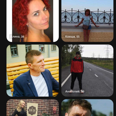
Алина
Ксюша
,
38
,
55
Анатолий
,
39