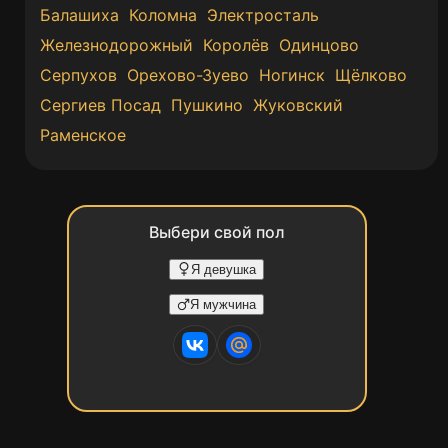
Балашиха
Коломна
Электросталь
Железнодорожный
Королёв
Одинцово
Серпухов
Орехово-Зуево
Ногинск
Щёлково
Сергиев Посад
Пушкино
Жуковский
Раменское
Выбери свой пол
Я девушка
Я мужчина