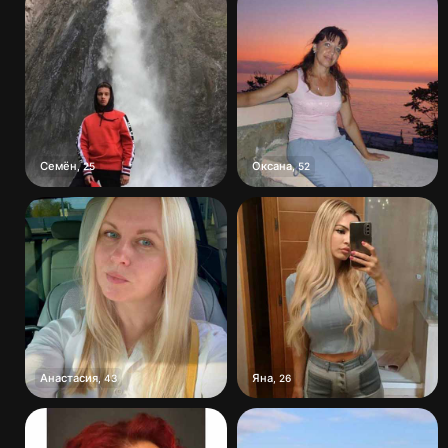
Семён
Оксана
,
25
,
52
Анастасия
Яна
,
43
,
26