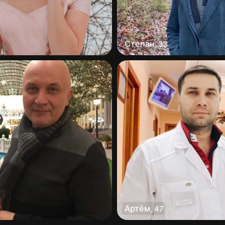
Степан
,
33
Артём
,
47