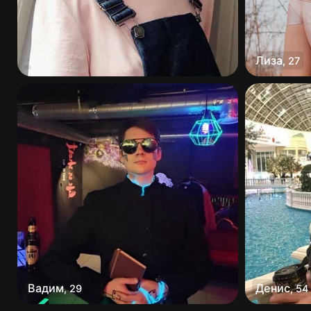
Лиза
,
27
Вадим
Денис
,
29
,
54