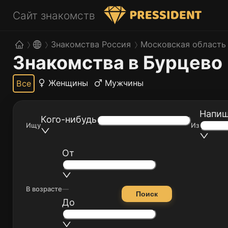
Сайт знакомств
Знакомства Россия
Московская область
Знакомства в Бурцево
Женщины
Мужчины
Все
Напиш
Кого-нибудь
Ищу
Из
От
В возрасте
—
Поиск
До