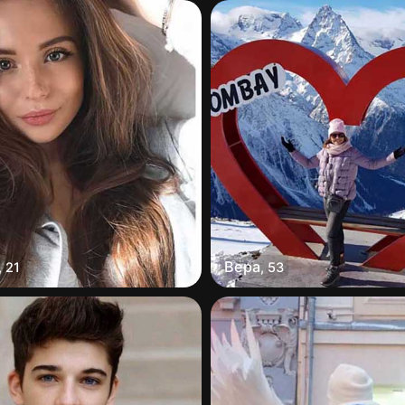
Вера
,
21
,
53