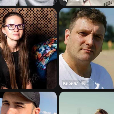
Кирилл
,
46