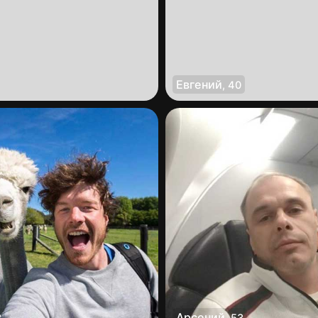
Евгений
,
40
Арсений
3
,
53