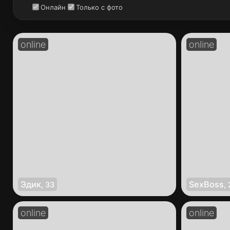
Онлайн
Только с фото
Эдик
SexBoss
,
33
,