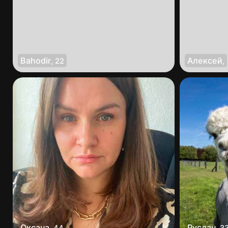
Bahodir
Алексей
,
22
,
Оксана
Руслан
,
44
,
3