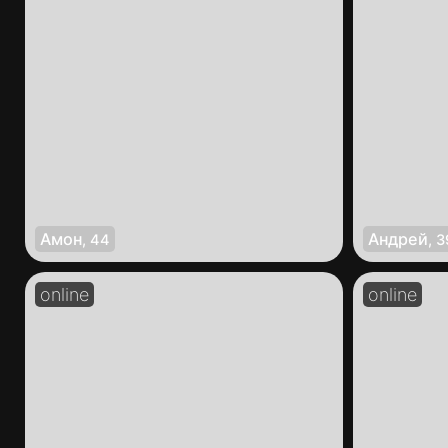
Амон
Андрей
,
44
,
3