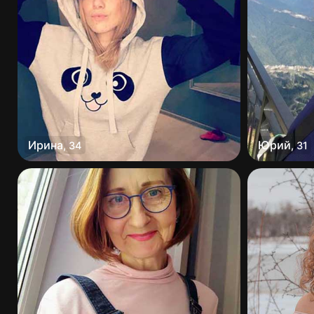
Ирина
Юрий
,
34
,
31