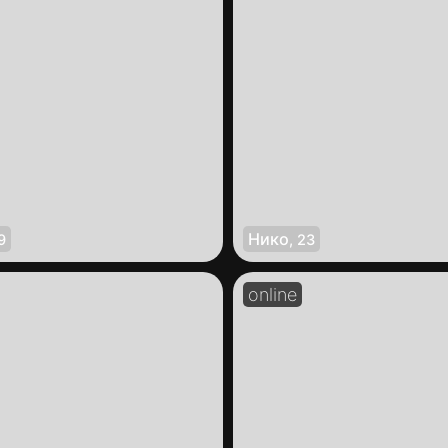
Нико
9
,
23