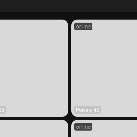
Роман
28
,
49