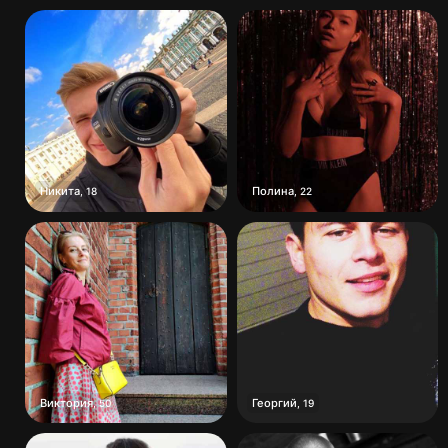
Никита
Полина
,
18
,
22
Виктория
Георгий
,
50
,
19