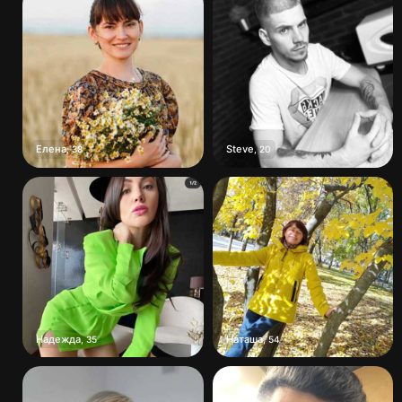
Елена
Steve
,
38
,
20
Надежда
Наташа
,
35
,
54