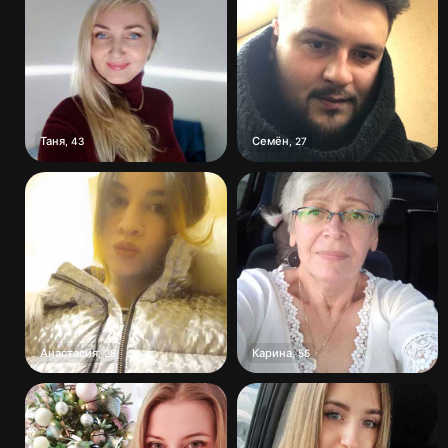
Таня
Семён
,
43
,
27
Анастасия
Карина
,
28
,
55