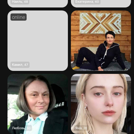
Наиль
Екатерина
,
48
,
40
Камил
,
47
Любовь
Яна
,
50
,
20