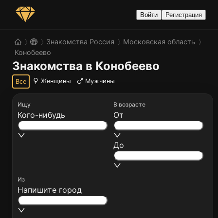
Войти
Регистрация
Знакомства Россия
Московская область
Конобеево
Знакомства в Конобеево
Женщины
Мужчины
Все
Ищу
В возрасте
Кого-нибудь
От
До
Из
Напишите город