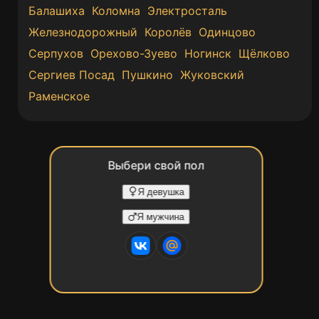
Балашиха
Коломна
Электросталь
Железнодорожный
Королёв
Одинцово
Серпухов
Орехово-Зуево
Ногинск
Щёлково
Сергиев Посад
Пушкино
Жуковский
Раменское
Выбери свой пол
Я девушка
Я мужчина