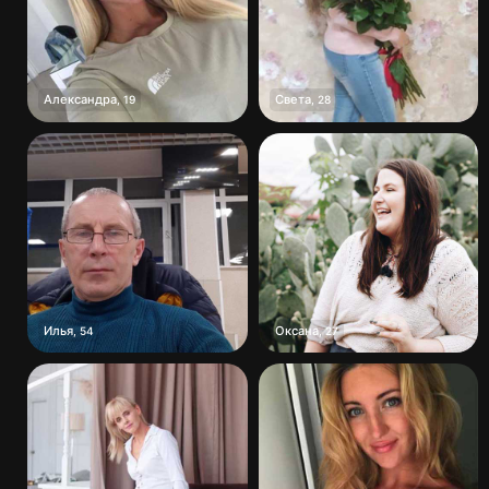
Александра
Света
,
19
,
28
Илья
Оксана
,
54
,
27