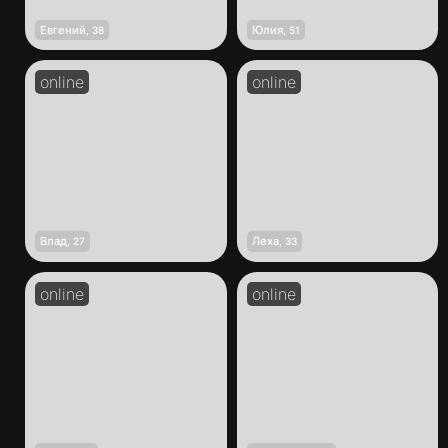
Евгений
Юлия
,
38
,
51
Влад
Леха
,
27
,
33