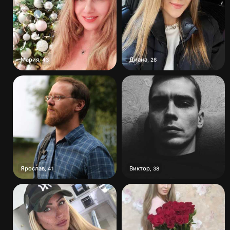
Мария
Диана
,
43
,
26
Ярослав
Виктор
,
41
,
38