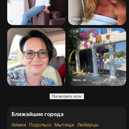
Надя
,
40
Ника
Поля
,
42
,
48
Посмотреть всех
Ближайшие города
Химки
Подольск
Мытищи
Люберцы