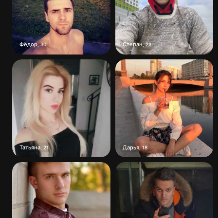
Фёдор
Степан
,
30
,
23
Татьяна
Дарья
,
21
,
18