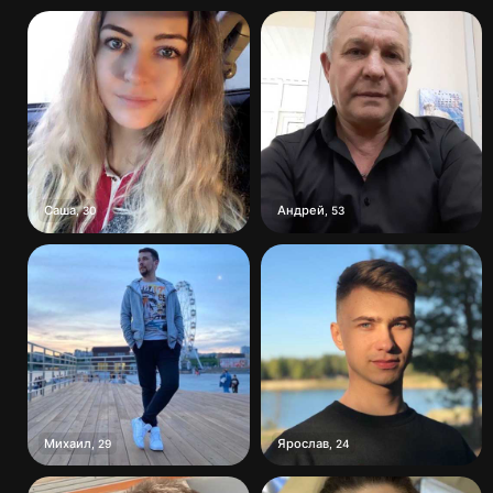
Саша
Андрей
,
30
,
53
Михаил
Ярослав
,
29
,
24