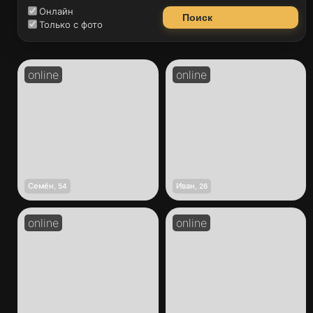
Онлайн
Поиск
Только с фото
Семён
Иван
,
54
,
26