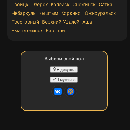
Троицк
Озёрск
Копейск
Снежинск
Сатка
Чебаркуль
Кыштым
Коркино
Южноуральск
Трёхгорный
Верхний Уфалей
Аша
Еманжелинск
Карталы
Выбери свой пол
Я девушка
Я мужчина