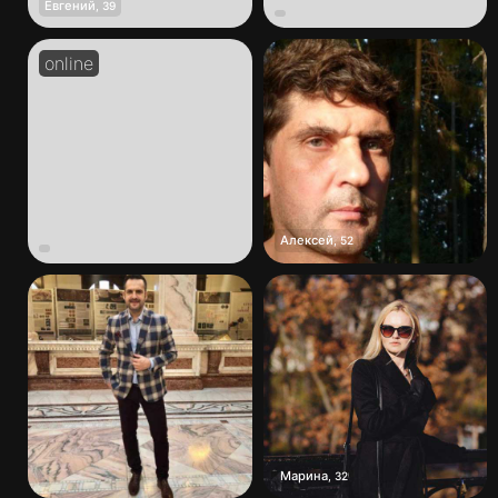
Евгений
,
39
Алексей
,
52
Марина
,
32