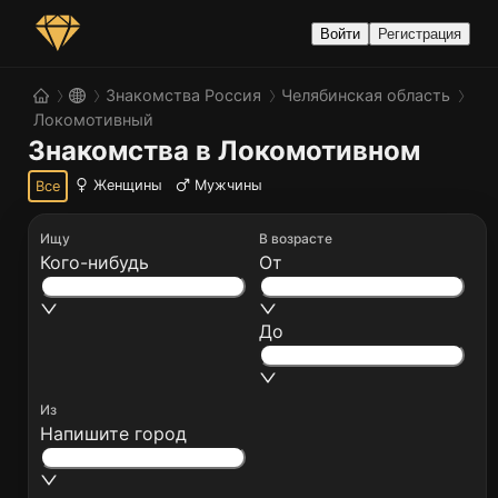
Войти
Регистрация
Знакомства Россия
Челябинская область
Локомотивный
Знакомства в Локомотивном
Женщины
Мужчины
Все
Ищу
В возрасте
Кого-нибудь
От
До
Из
Напишите город