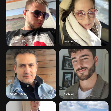
Кирилл
Наташа
,
27
,
54
Арсений
Глеб
,
53
,
23