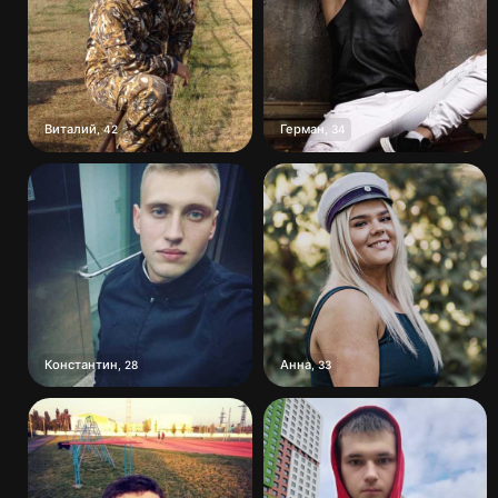
Виталий
Герман
,
42
,
34
Константин
Анна
,
28
,
33