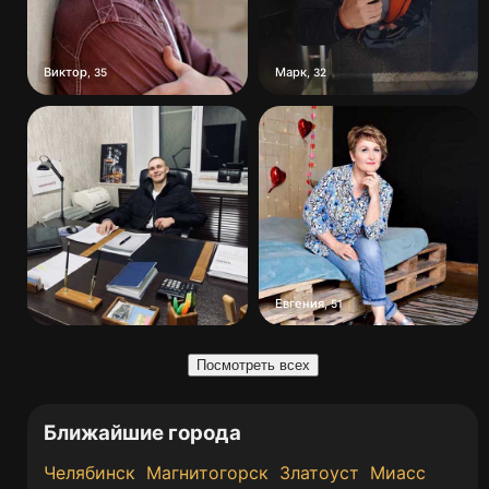
Виктор
Марк
,
35
,
32
Евгения
,
51
Посмотреть всех
Ближайшие города
Челябинск
Магнитогорск
Златоуст
Миасс