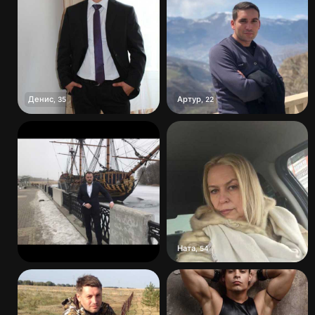
Денис
Артур
,
35
,
22
Ната
,
54