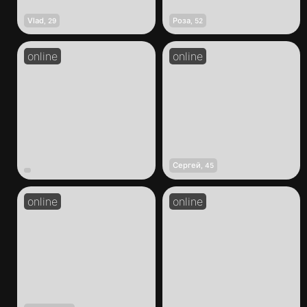
Vlad
Роза
,
29
,
52
Сергей
,
45