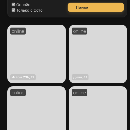
Онлайн
Поиск
Только с фото
Ислом УЗБ
Дима
,
27
,
41