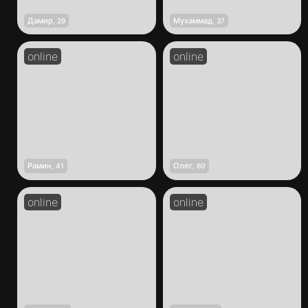
Дамир
Мухаммад
,
29
,
37
Рамин
Олег
,
41
,
60