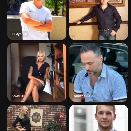
Тимур
,
50
Крис
Анатолий
,
40
,
45