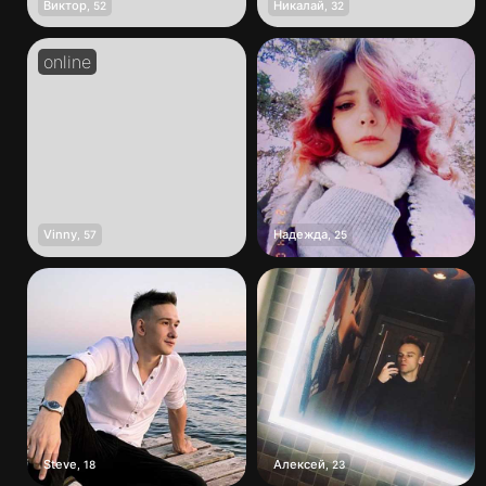
Виктор
Никалай
,
52
,
32
Vinny
Надежда
,
57
,
25
Steve
Алексей
,
18
,
23