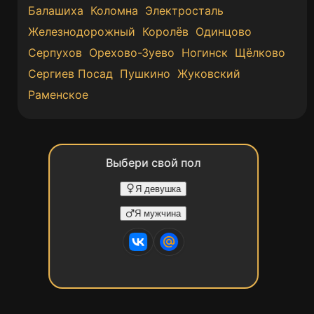
Балашиха
Коломна
Электросталь
Железнодорожный
Королёв
Одинцово
Серпухов
Орехово-Зуево
Ногинск
Щёлково
Сергиев Посад
Пушкино
Жуковский
Раменское
Выбери свой пол
Я девушка
Я мужчина