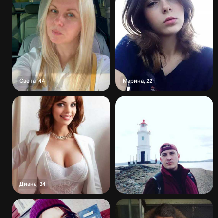
Света
Марина
,
44
,
22
Диана
,
34