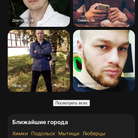
Дмитрий
Семён
,
28
,
33
Пётр
Владимир
,
20
,
23
Посмотреть всех
Ближайшие города
Химки
Подольск
Мытищи
Люберцы