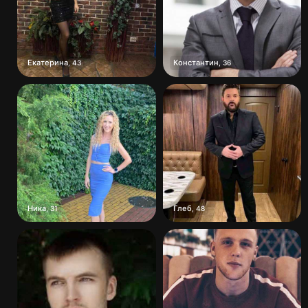
Екатерина
Константин
,
43
,
36
Ника
Глеб
,
31
,
48