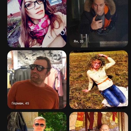
Ян
,
33
Герман
,
45