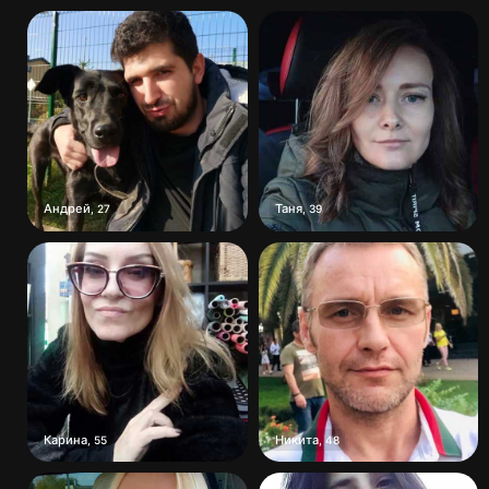
Андрей
Таня
,
27
,
39
Карина
Никита
,
55
,
48