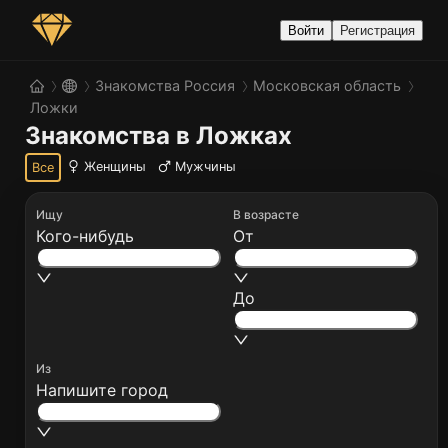
Войти
Регистрация
Знакомства Россия
Московская область
Ложки
Знакомства в Ложках
Женщины
Мужчины
Все
Ищу
В возрасте
Кого-нибудь
От
До
Из
Напишите город