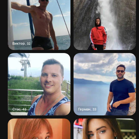
Виктор
,
32
Стас
Герман
,
45
,
33