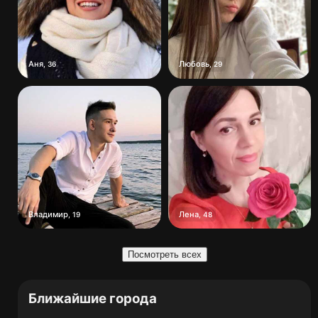
Аня
Любовь
,
36
,
29
Владимир
Лена
,
19
,
48
Посмотреть всех
Ближайшие города