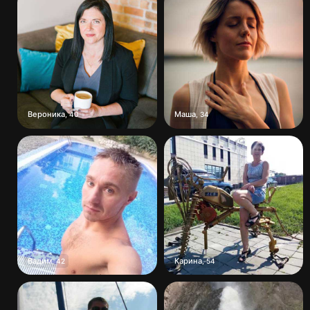
Вероника
Маша
,
40
,
34
Вадим
Карина
,
42
,
54