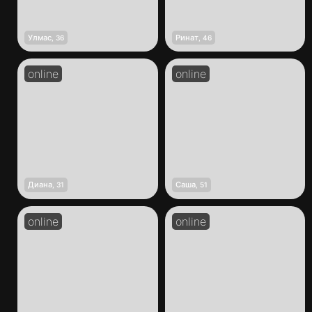
Улмас
Ринат
,
36
,
46
Диана
Саша
,
31
,
51