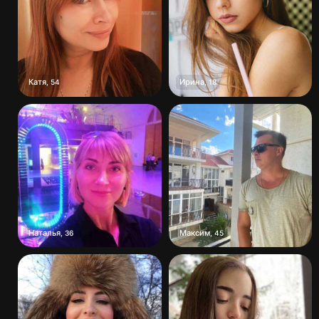
Катя
Ирина
,
54
,
18
Наталья
Максим
,
36
,
45