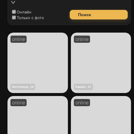
Онлайн
Поиск
Только с фото
Ангелина
Камил
,
29
,
47