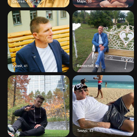
Сергей
Марк
,
47
,
33
Юрий
Валентин
,
41
,
51
Тимур
,
42