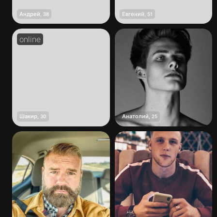
Андрей
Евгений
,
38
,
51
Шакир
Анатолий
,
30
,
25