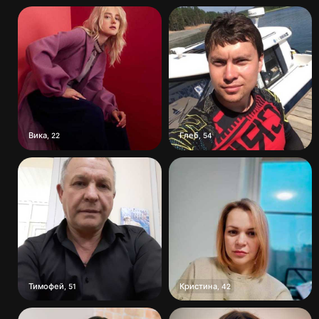
Вика
Глеб
,
22
,
54
Тимофей
Кристина
,
51
,
42