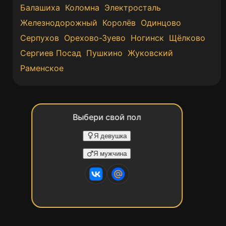
Балашиха
Коломна
Электросталь
Железнодорожный
Королёв
Одинцово
Серпухов
Орехово-Зуево
Ногинск
Щёлково
Сергиев Посад
Пушкино
Жуковский
Раменское
Выбери свой пол
Я девушка
Я мужчина