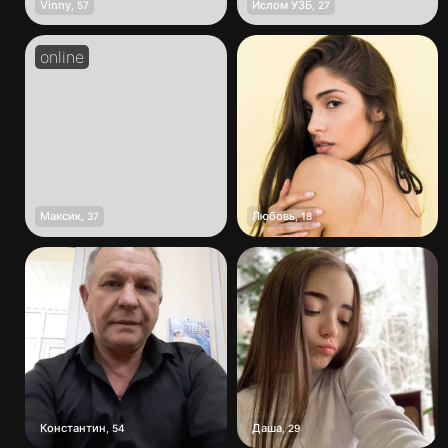
Vinny
Ислом УЗБ
,
57
,
27
Максик
Любовь
,
37
,
18
Константин
Даша
,
54
,
29