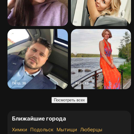
Пётр
Катя
,
39
,
49
Посмотреть всех
Ближайшие города
Химки
Подольск
Мытищи
Люберцы