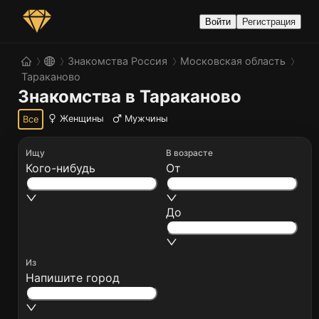
Войти
Регистрация
Знакомства Россия
Московская область
Тараканово
Знакомства в Тараканово
Женщины
Мужчины
Все
Ищу
В возрасте
Кого-нибудь
От
До
Из
Напишите город