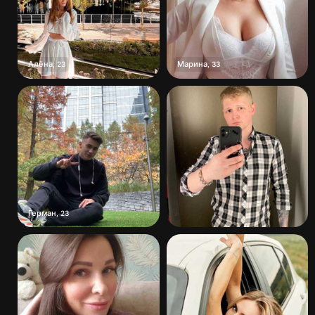
Алёна
Марина
,
23
,
33
Герман
,
23