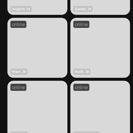
Андрей
Дамир
,
54
,
29
Марк
Radik
,
20
,
38