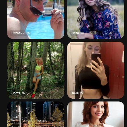
Виталий
Ната
,
35
,
18
Настя
Таня
,
32
,
27