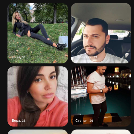
Лиза
Валентин
,
34
,
33
Вера
Степан
,
38
,
26