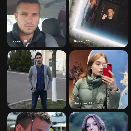
Борис
Денис
,
39
,
20
Наталья
,
22