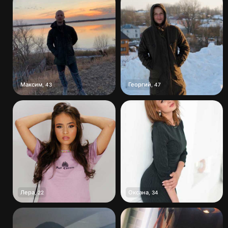
Максим
Георгий
,
43
,
47
Лера
Оксана
,
22
,
34