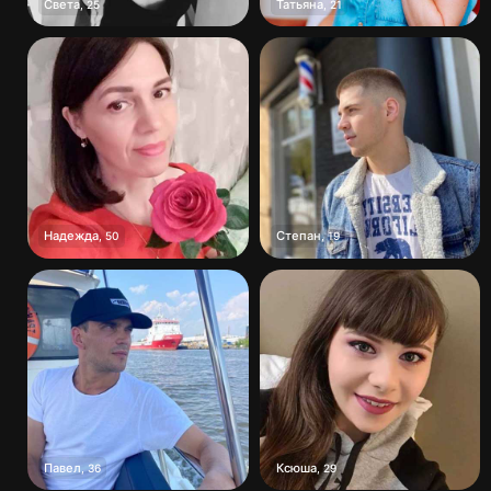
Света
Татьяна
,
25
,
21
Надежда
Степан
,
50
,
19
Павел
Ксюша
,
36
,
29