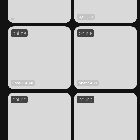
Эдик
,
33
Евгений
Матвей
,
40
,
21