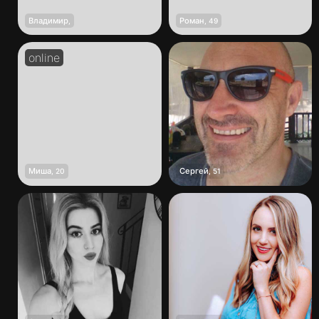
Владимир
Роман
,
,
49
Миша
Сергей
,
20
,
51