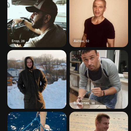
Егор
Антон
,
26
,
52
Валентин
,
38