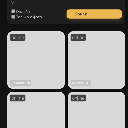
Онлайн
Поиск
Только с фото
SexBoss
Андрей
,
28
,
39