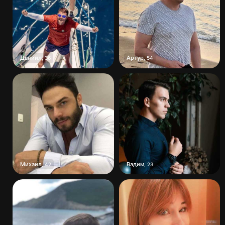
Даниил
Артур
,
36
,
54
Михаил
Вадим
,
42
,
23