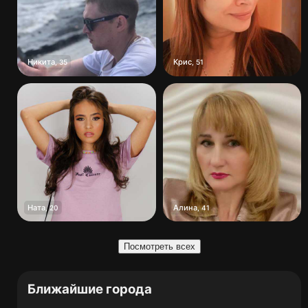
Никита
Крис
,
35
,
51
Ната
Алина
,
20
,
41
Посмотреть всех
Ближайшие города