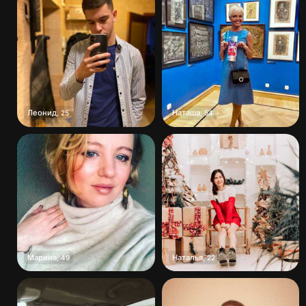
Леонид
Наташа
,
25
,
54
Марина
Наталья
,
49
,
22