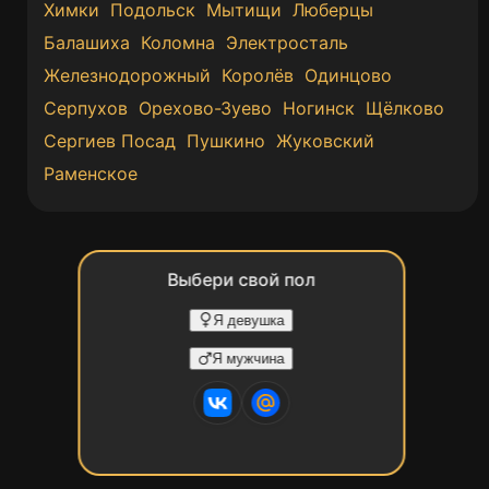
Химки
Подольск
Мытищи
Люберцы
Балашиха
Коломна
Электросталь
Железнодорожный
Королёв
Одинцово
Серпухов
Орехово-Зуево
Ногинск
Щёлково
Сергиев Посад
Пушкино
Жуковский
Раменское
Выбери свой пол
Я девушка
Я мужчина