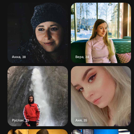
Анна
Вера
,
38
,
24
Руслан
Аня
,
25
,
35